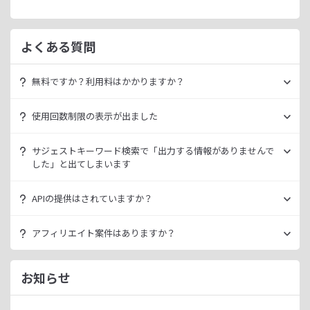
よくある質問
無料ですか？利用料はかかりますか？
ラッコキーワードは無料でご利用いただけます。
使用回数制限の表示が出ました
いきなり課金されるようなことはございませんので、安心し
てご利用ください。
無料利用の場合は一定の使用回数制限が設けられています。
サジェストキーワード検索で「出力する情報がありませんで
ラッコID（メールアドレスのみ30秒登録）にご登録いただく
した」と出てしまいます
ただ、有料プランを利用することでよりニッチなキーワード
ことで制限が緩和されます。（※制限リセットは0時）
が発掘できたり、月間検索数が取得できるので作業効率を向
データ元の検索エンジンが出していない情報である場合、ラ
上させることができます。
APIの提供はされていますか？
ご登録済みで制限に到達された場合は、有料プランのご利用
ッコキーワードでも出力することができません。
有料プランは月額
660
円よりご案内しております。
をご検討ください。
多くの検索エンジンではアダルト系など、一部キーワードの
スタンダートプラン以上でご利用いただけます。
アフィリエイト案件はありますか？
サジェスト情報を出さない仕様になっております。
詳細は
ラッコキーワードAPIドキュメント
をご確認くださ
い。
ラッコIDアフィリエイトにて、「ラッコキーワード」のアフ
今後はサジェスト以外のキーワード取得手段も有料プランに
ィリエイト案件をお取り扱いいたしております。
お知らせ
て提供してまいりますので、そちらにて対応できる見通しで
無料のユーザー登録、利用開始（初回ログイン）と有料プラ
ございます。
ンのご契約により、成果が発生いたします。