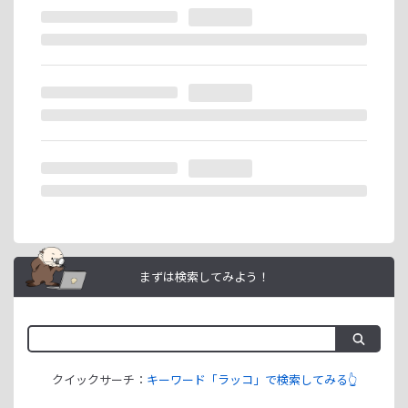
※ラッコIDの重複登録と思われる場合は、成果が発生いたし
ません。
ラッコIDアフィリエイトは、「ユーザー情報」「銀行口座情
報」をご登録いただくことで即日ご利用開始いただけます。
まずは検索してみよう！
クイックサーチ：
キーワード「ラッコ」で検索してみる👆