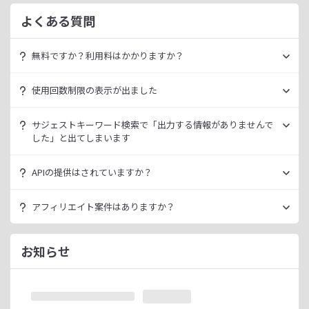
よくある質問
無料ですか？利用料はかかりますか？
ラッコキーワードは無料でご利用いただけます。
使用回数制限の表示が出ました
いきなり課金されるようなことはございませんので、安心し
てご利用ください。
無料利用の場合は一定の使用回数制限が設けられています。
サジェストキーワード検索で「出力する情報がありませんで
ラッコID（メールアドレスのみ30秒登録）にご登録いただく
した」と出てしまいます
ただ、有料プランを利用することでよりニッチなキーワード
ことで制限が緩和されます。（※制限リセットは0時）
が発掘できたり、月間検索数が取得できるので作業効率を向
データ元の検索エンジンが出していない情報である場合、ラ
上させることができます。
APIの提供はされていますか？
ご登録済みで制限に到達された場合は、有料プランのご利用
ッコキーワードでも出力することができません。
有料プランは月額
660
円よりご案内しております。
をご検討ください。
多くの検索エンジンではアダルト系など、一部キーワードの
スタンダートプラン以上でご利用いただけます。
アフィリエイト案件はありますか？
サジェスト情報を出さない仕様になっております。
詳細は
ラッコキーワードAPIドキュメント
をご確認くださ
い。
ラッコIDアフィリエイトにて、「ラッコキーワード」のアフ
今後はサジェスト以外のキーワード取得手段も有料プランに
ィリエイト案件をお取り扱いいたしております。
お知らせ
て提供してまいりますので、そちらにて対応できる見通しで
無料のユーザー登録、利用開始（初回ログイン）と有料プラ
ございます。
ンのご契約により、成果が発生いたします。
※ラッコIDの重複登録と思われる場合は、成果が発生いたし
ません。