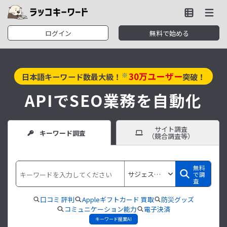
ログイン
無料で始める
30
万ユーザー
※
日本語キーワード数最大級！
突破！
APIでSEO業務を自動化
サイト調査
キーワード調査
（競合調査等）
無料
で調
査
口コミ 評判
Appleギフトカード 買取
防災グッズ
コミュニケーション能力
電子決済
キーワード提案AI