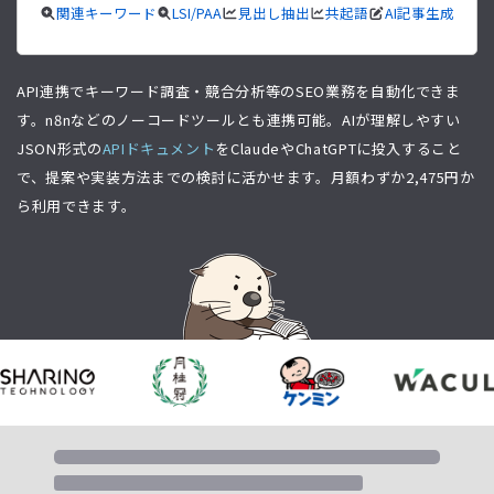
関連キーワード
LSI/PAA
見出し抽出
共起語
AI記事生成
API連携でキーワード調査・競合分析等のSEO業務を自動化できま
す。n8nなどのノーコードツールとも連携可能。AIが理解しやすい
JSON形式の
APIドキュメント
をClaudeやChatGPTに投入すること
で、提案や実装方法までの検討に活かせます。月額わずか
2,475
円か
ら利用できます。