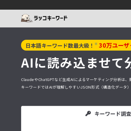
30
万ユーザ
※
日本語キーワード数最大級！
AIに読み込ませて
ClaudeやChatGPTなど生成AIによるマーケティング
キーワードではAIが理解しやすいJSON形式（構造化デー
キーワード調