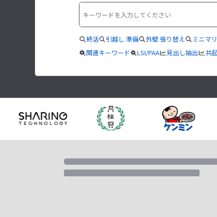
終活
引越し 準備
外壁 張り替え
ミニマ
関連キーワード
LSI/PAA
見出し抽出
共