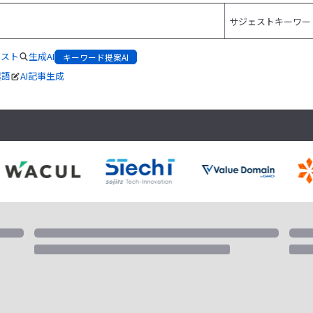
リスト
生成AI
キーワード提案AI
起語
AI記事生成