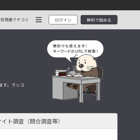
見積書
クチコミ
ログイン
無料で始める
します。ラッコ
サイト調査
（競合調査等）