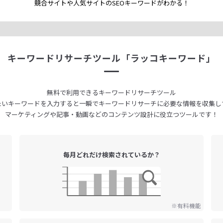
競合サイトや人気サイトのSEOキーワードが
わかる！
キーワードリサーチツール
「ラッコキーワード」
無料で利用できる
キーワードリサーチツール
たいキーワードを入力すると
一瞬でキーワードリサーチに
必要な情報を収集し
マーケティングや記事・動画などの
コンテンツ設計に役立つツールです！
毎月どれだけ
検索されているか？
※有料機能