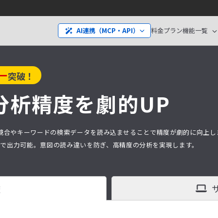
料金プラン
機能一覧
AI連携（MCP・API）
ー
突破！
分析精度を劇的UP
分析は、競合やキーワードの検索データを読み込ませることで精度が劇的に向上
タ）で出力可能。意図の読み違いを防ぎ、高精度の分析を実現します。
査