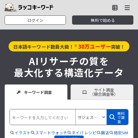
ログイン
無料で始める
30
万ユーザー
※
日本語キーワード数最大級！
突破！
AIリサーチの質を
最大化する構造化データ
サイト調査
キーワード調査
（競合調査等）
無料
で調
査
イラスト
スマートウォッチ
タイパ レシピ
腸活
格安SIM