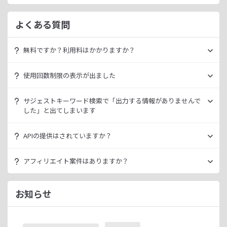
よくある質問
無料ですか？利用料はかかりますか？
ラッコキーワードは無料でご利用いただけます。
使用回数制限の表示が出ました
いきなり課金されるようなことはございませんので、安心し
てご利用ください。
無料利用の場合は一定の使用回数制限が設けられています。
サジェストキーワード検索で「出力する情報がありませんで
ラッコID（メールアドレスのみ30秒登録）にご登録いただく
した」と出てしまいます
ただ、有料プランを利用することでよりニッチなキーワード
ことで制限が緩和されます。（※制限リセットは0時）
が発掘できたり、月間検索数が取得できるので作業効率を向
データ元の検索エンジンが出していない情報である場合、ラ
上させることができます。
APIの提供はされていますか？
ご登録済みで制限に到達された場合は、有料プランのご利用
ッコキーワードでも出力することができません。
有料プランは月額
660
円よりご案内しております。
をご検討ください。
多くの検索エンジンではアダルト系など、一部キーワードの
スタンダートプラン以上でご利用いただけます。
アフィリエイト案件はありますか？
サジェスト情報を出さない仕様になっております。
詳細は
ラッコキーワードAPIドキュメント
をご確認くださ
い。
ラッコIDアフィリエイトにて、「ラッコキーワード」のアフ
今後はサジェスト以外のキーワード取得手段も有料プランに
ィリエイト案件をお取り扱いいたしております。
お知らせ
て提供してまいりますので、そちらにて対応できる見通しで
無料のユーザー登録、利用開始（初回ログイン）と有料プラ
ございます。
ンのご契約により、成果が発生いたします。
※ラッコIDの重複登録と思われる場合は、成果が発生いたし