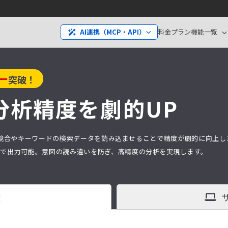
料金プラン
機能一覧
AI連携（MCP・API）
ー
突破！
分析精度を劇的UP
分析は、競合やキーワードの検索データを読み込ませることで精度が劇的に向上
タ）で出力可能。意図の読み違いを防ぎ、高精度の分析を実現します。
査