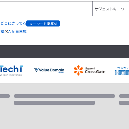
どこに売ってる
キーワード提案AI
起語
AI記事生成