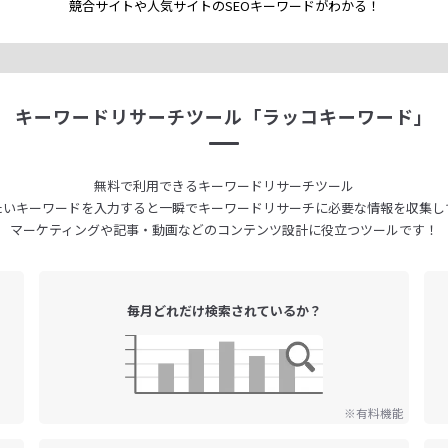
競合サイトや人気サイトのSEOキーワードが
わかる！
キーワードリサーチツール
「ラッコキーワード」
無料で利用できる
キーワードリサーチツール
たいキーワードを入力すると
一瞬でキーワードリサーチに
必要な情報を収集し
マーケティングや記事・動画などの
コンテンツ設計に役立つツールです！
毎月どれだけ
検索されているか？
※有料機能