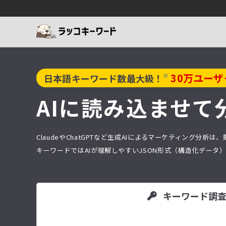
30
万ユーザ
※
日本語キーワード数最大級！
AIに読み込ませて
ClaudeやChatGPTなど生成AIによるマーケティング
キーワードではAIが理解しやすいJSON形式（構造化デー
キーワード調