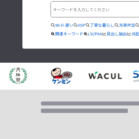
Wi-Fi 遅い
HSP
丁寧な暮らし
冷凍弁当
関連キーワード
LSI/PAA
見出し抽出
共