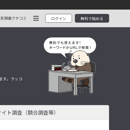
見積書
クチコミ
ログイン
無料で始める
します。ラッコ
サイト調査
（競合調査等）