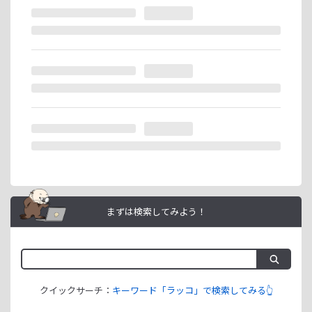
※ラッコIDの重複登録と思われる場合は、成果が発生いたし
ません。
ラッコIDアフィリエイトは、「ユーザー情報」「銀行口座情
報」をご登録いただくことで即日ご利用開始いただけます。
まずは検索してみよう！
クイックサーチ：
キーワード「ラッコ」で検索してみる👆