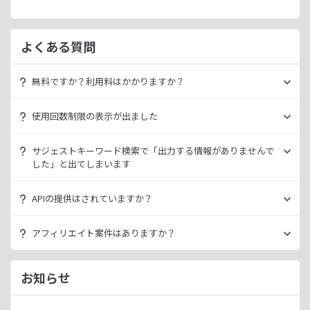
よくある質問
無料ですか？利用料はかかりますか？
ラッコキーワードは無料でご利用いただけます。
使用回数制限の表示が出ました
いきなり課金されるようなことはございませんので、安心し
てご利用ください。
無料利用の場合は一定の使用回数制限が設けられています。
サジェストキーワード検索で「出力する情報がありませんで
ラッコID（メールアドレスのみ30秒登録）にご登録いただく
した」と出てしまいます
ただ、有料プランを利用することでよりニッチなキーワード
ことで制限が緩和されます。（※制限リセットは0時）
が発掘できたり、月間検索数が取得できるので作業効率を向
データ元の検索エンジンが出していない情報である場合、ラ
上させることができます。
APIの提供はされていますか？
ご登録済みで制限に到達された場合は、有料プランのご利用
ッコキーワードでも出力することができません。
有料プランは月額
660
円よりご案内しております。
をご検討ください。
多くの検索エンジンではアダルト系など、一部キーワードの
スタンダートプラン以上でご利用いただけます。
アフィリエイト案件はありますか？
サジェスト情報を出さない仕様になっております。
詳細は
ラッコキーワードAPIドキュメント
をご確認くださ
い。
ラッコIDアフィリエイトにて、「ラッコキーワード」のアフ
今後はサジェスト以外のキーワード取得手段も有料プランに
ィリエイト案件をお取り扱いいたしております。
お知らせ
て提供してまいりますので、そちらにて対応できる見通しで
無料のユーザー登録、利用開始（初回ログイン）と有料プラ
ございます。
ンのご契約により、成果が発生いたします。