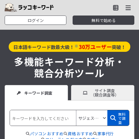
ログイン
無料で始める
30
万ユーザー
※
日本語キーワード数最大級！
突破！
多機能キーワード分析・
競合分析ツール
サイト調査
キーワード調査
（競合調査等）
無料
で調
査
パソコン おすすめ
資格 おすすめ
家事代行