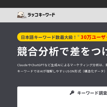
30
万ユーザ
※
日本語キーワード数最大級！
競合分析で差をつ
ClaudeやChatGPTなど生成AIによるマーケティング
キーワードではAIが理解しやすいJSON形式（構造化デー
キーワード調