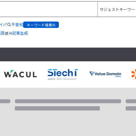
イパ
不登校
キーワード提案AI
起語
AI記事生成