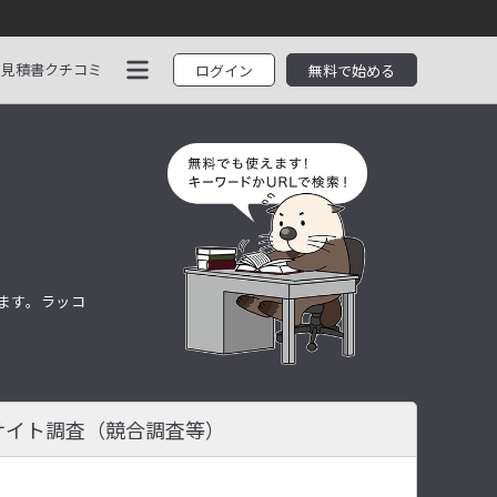
見積書
クチコミ
ログイン
無料で始める
します。ラッコ
サイト調査
（競合調査等）