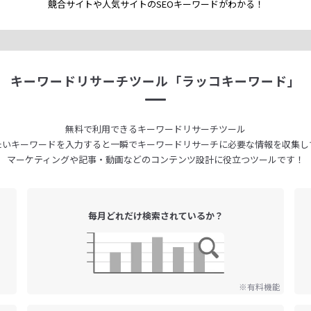
競合サイトや人気サイトのSEOキーワードが
わかる！
キーワードリサーチツール
「ラッコキーワード」
無料で利用できる
キーワードリサーチツール
たいキーワードを入力すると
一瞬でキーワードリサーチに
必要な情報を収集し
マーケティングや記事・動画などの
コンテンツ設計に役立つツールです！
毎月どれだけ
検索されているか？
※有料機能