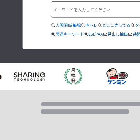
人間関係 職場
宅トレ
どこに売ってる
タ
関連キーワード
LSI/PAA
見出し抽出
共