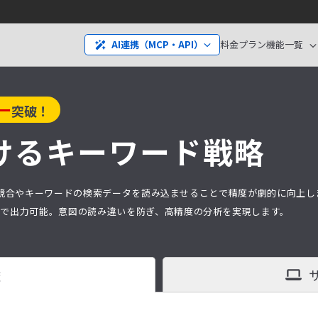
料金プラン
機能一覧
AI連携（MCP・API）
ー
突破！
ける
キーワード戦略
分析は、競合やキーワードの検索データを読み込ませることで精度が劇的に向上
タ）で出力可能。意図の読み違いを防ぎ、高精度の分析を実現します。
査