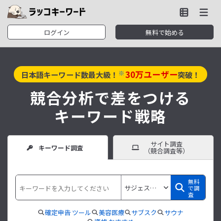
ログイン
無料で始める
30
万ユーザー
※
日本語キーワード数最大級！
突破！
競合分析で差をつける
キーワード戦略
サイト調査
キーワード調査
（競合調査等）
無料
で調
査
確定申告 ツール
美容医療
サブスク
サウナ