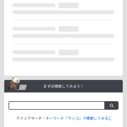
※ラッコIDの重複登録と思われる場合は、成果が発生いたし
ません。
ラッコIDアフィリエイトは、「ユーザー情報」「銀行口座情
報」をご登録いただくことで即日ご利用開始いただけます。
まずは検索してみよう！
クイックサーチ：
キーワード「ラッコ」で検索してみる👆