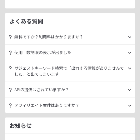
よくある質問
無料ですか？利用料はかかりますか？
ラッコキーワードは無料でご利用いただけます。
使用回数制限の表示が出ました
いきなり課金されるようなことはございませんので、安心し
てご利用ください。
無料利用の場合は一定の使用回数制限が設けられています。
サジェストキーワード検索で「出力する情報がありませんで
ラッコID（メールアドレスのみ30秒登録）にご登録いただく
した」と出てしまいます
ただ、有料プランを利用することでよりニッチなキーワード
ことで制限が緩和されます。（※制限リセットは0時）
が発掘できたり、月間検索数が取得できるので作業効率を向
データ元の検索エンジンが出していない情報である場合、ラ
上させることができます。
APIの提供はされていますか？
ご登録済みで制限に到達された場合は、有料プランのご利用
ッコキーワードでも出力することができません。
有料プランは月額
660
円よりご案内しております。
をご検討ください。
多くの検索エンジンではアダルト系など、一部キーワードの
スタンダートプラン以上でご利用いただけます。
アフィリエイト案件はありますか？
サジェスト情報を出さない仕様になっております。
詳細は
ラッコキーワードAPIドキュメント
をご確認くださ
い。
ラッコIDアフィリエイトにて、「ラッコキーワード」のアフ
今後はサジェスト以外のキーワード取得手段も有料プランに
ィリエイト案件をお取り扱いいたしております。
お知らせ
て提供してまいりますので、そちらにて対応できる見通しで
無料のユーザー登録、利用開始（初回ログイン）と有料プラ
ございます。
ンのご契約により、成果が発生いたします。