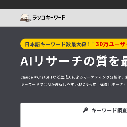
30
万ユーザ
※
日本語キーワード数最大級！
AIリサーチの質を
ClaudeやChatGPTなど生成AIによるマーケティング
キーワードではAIが理解しやすいJSON形式（構造化デー
キーワード調