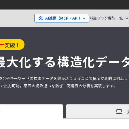
料金プラン
機能一覧
AI連携（MCP・API）
ー
突破！
最大化する構造化デー
分析は、競合やキーワードの検索データを読み込ませることで精度が劇的に向上
タ）で出力可能。意図の読み違いを防ぎ、高精度の分析を実現します。
査