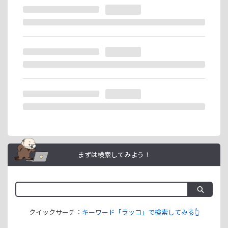
※ラッコIDの重複登録と思われる場合は、成果が発生いたし
ません。
ラッコIDアフィリエイトは、「ユーザー情報」「銀行口座情
報」をご登録いただくことで即日ご利用開始いただけます。
まずは検索してみよう！
クイックサーチ：
キーワード「ラッコ」で検索してみる👆