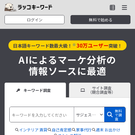
ログイン
無料で始める
30
万ユーザー
※
日本語キーワード数最大級！
突破！
AIによるマーケ分析の
情報ソースに最適
サイト調査
キーワード調査
（競合調査等）
無料
で調
査
インテリア 賃貸
自己肯定感
家事代行
週末 お出かけ