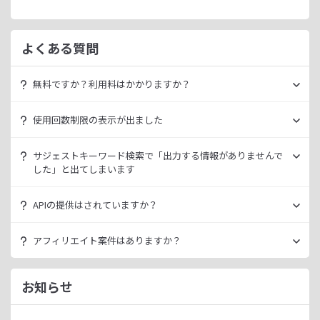
よくある質問
無料ですか？利用料はかかりますか？
ラッコキーワードは無料でご利用いただけます。
使用回数制限の表示が出ました
いきなり課金されるようなことはございませんので、安心し
てご利用ください。
無料利用の場合は一定の使用回数制限が設けられています。
サジェストキーワード検索で「出力する情報がありませんで
ラッコID（メールアドレスのみ30秒登録）にご登録いただく
した」と出てしまいます
ただ、有料プランを利用することでよりニッチなキーワード
ことで制限が緩和されます。（※制限リセットは0時）
が発掘できたり、月間検索数が取得できるので作業効率を向
データ元の検索エンジンが出していない情報である場合、ラ
上させることができます。
APIの提供はされていますか？
ご登録済みで制限に到達された場合は、有料プランのご利用
ッコキーワードでも出力することができません。
有料プランは月額
660
円よりご案内しております。
をご検討ください。
多くの検索エンジンではアダルト系など、一部キーワードの
スタンダートプラン以上でご利用いただけます。
アフィリエイト案件はありますか？
サジェスト情報を出さない仕様になっております。
詳細は
ラッコキーワードAPIドキュメント
をご確認くださ
い。
ラッコIDアフィリエイトにて、「ラッコキーワード」のアフ
今後はサジェスト以外のキーワード取得手段も有料プランに
ィリエイト案件をお取り扱いいたしております。
お知らせ
て提供してまいりますので、そちらにて対応できる見通しで
無料のユーザー登録、利用開始（初回ログイン）と有料プラ
ございます。
ンのご契約により、成果が発生いたします。