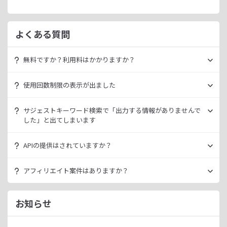
よくある質問
無料ですか？利用料はかかりますか？
ラッコキーワードは無料でご利用いただけます。
使用回数制限の表示が出ました
いきなり課金されるようなことはございませんので、安心し
てご利用ください。
無料利用の場合は一定の使用回数制限が設けられています。
サジェストキーワード検索で「出力する情報がありませんで
ラッコID（メールアドレスのみ30秒登録）にご登録いただく
した」と出てしまいます
ただ、有料プランを利用することでよりニッチなキーワード
ことで制限が緩和されます。（※制限リセットは0時）
が発掘できたり、月間検索数が取得できるので作業効率を向
データ元の検索エンジンが出していない情報である場合、ラ
上させることができます。
APIの提供はされていますか？
ご登録済みで制限に到達された場合は、有料プランのご利用
ッコキーワードでも出力することができません。
有料プランは月額
660
円よりご案内しております。
をご検討ください。
多くの検索エンジンではアダルト系など、一部キーワードの
スタンダートプラン以上でご利用いただけます。
アフィリエイト案件はありますか？
サジェスト情報を出さない仕様になっております。
詳細は
ラッコキーワードAPIドキュメント
をご確認くださ
い。
ラッコIDアフィリエイトにて、「ラッコキーワード」のアフ
今後はサジェスト以外のキーワード取得手段も有料プランに
ィリエイト案件をお取り扱いいたしております。
お知らせ
て提供してまいりますので、そちらにて対応できる見通しで
無料のユーザー登録、利用開始（初回ログイン）と有料プラ
ございます。
ンのご契約により、成果が発生いたします。