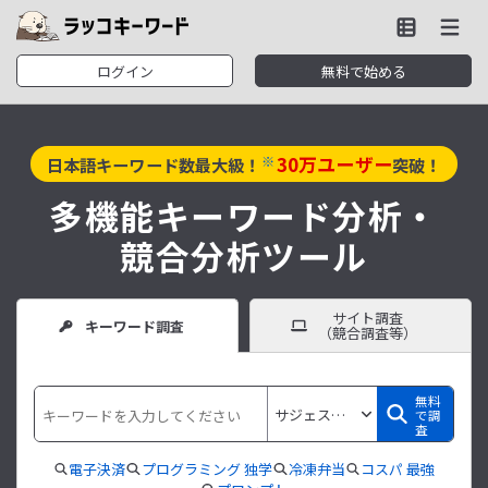
ログイン
無料で始める
30
万ユーザー
※
日本語キーワード数最大級！
突破！
多機能キーワード分析・
競合分析ツール
サイト調査
キーワード調査
（競合調査等）
無料
で調
査
電子決済
プログラミング 独学
冷凍弁当
コスパ 最強