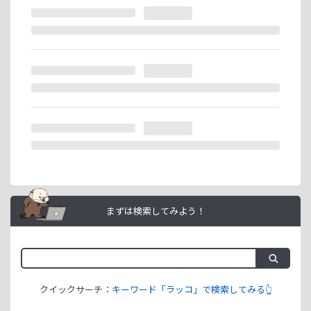
※ラッコIDの重複登録と思われる場合は、成果が発生いたし
ません。
ラッコIDアフィリエイトは、「ユーザー情報」「銀行口座情
報」をご登録いただくことで即日ご利用開始いただけます。
まずは検索してみよう！
クイックサーチ：
キーワード「ラッコ」で検索してみる👆