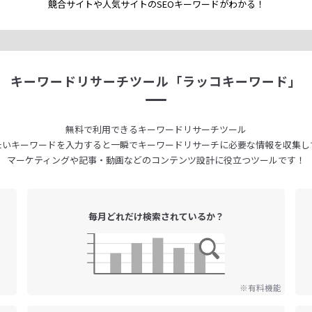
競合サイトや人気サイトのSEOキーワードが
わかる！
キーワードリサーチツール
「ラッコキーワード」
無料で利用できる
キーワードリサーチツール
たいキーワードを入力すると
一瞬でキーワードリサーチに
必要な情報を収集し
マーケティングや記事・動画などの
コンテンツ設計に役立つツールです！
毎月どれだけ
検索されているか？
※有料機能