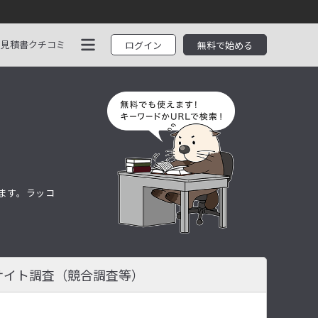
見積書
クチコミ
ログイン
無料で始める
します。ラッコ
サイト調査
（競合調査等）