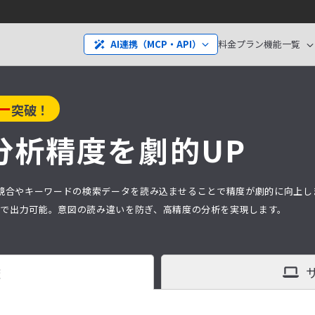
料金プラン
機能一覧
AI連携（MCP・API）
ー
突破！
分析精度を劇的UP
分析は、競合やキーワードの検索データを読み込ませることで精度が劇的に向上
タ）で出力可能。意図の読み違いを防ぎ、高精度の分析を実現します。
査