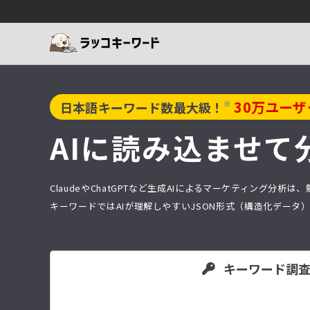
30
万ユーザ
※
日本語キーワード数最大級！
AIに読み込ませて
ClaudeやChatGPTなど生成AIによるマーケティング
キーワードではAIが理解しやすいJSON形式（構造化デー
キーワード調