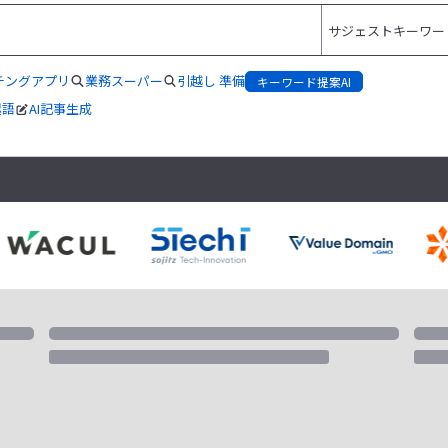
チングアプリ
業務スーパー
引越し 準備
キーワード提案AI
起語
AI記事生成