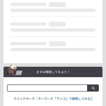
※ラッコIDの重複登録と思われる場合は、成果が発生いたし
ません。
ラッコIDアフィリエイトは、「ユーザー情報」「銀行口座情
報」をご登録いただくことで即日ご利用開始いただけます。
まずは検索してみよう！
クイックサーチ：
キーワード「ラッコ」で検索してみる👆