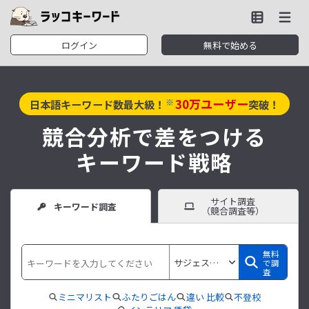
ログイン
無料で始める
30
万ユーザー
※
日本語キーワード数最大級！
突破！
競合分析で差をつける
キーワード戦略
サイト調査
キーワード調査
（競合調査等）
無料
で調
査
ミニマリスト
ふたりごはん
違い 比較
不登校