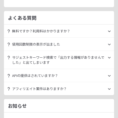
よくある質問
無料ですか？利用料はかかりますか？
ラッコキーワードは無料でご利用いただけます。
使用回数制限の表示が出ました
いきなり課金されるようなことはございませんので、安心し
てご利用ください。
無料利用の場合は一定の使用回数制限が設けられています。
サジェストキーワード検索で「出力する情報がありませんで
ラッコID（メールアドレスのみ30秒登録）にご登録いただく
した」と出てしまいます
ただ、有料プランを利用することでよりニッチなキーワード
ことで制限が緩和されます。（※制限リセットは0時）
が発掘できたり、月間検索数が取得できるので作業効率を向
データ元の検索エンジンが出していない情報である場合、ラ
上させることができます。
APIの提供はされていますか？
ご登録済みで制限に到達された場合は、有料プランのご利用
ッコキーワードでも出力することができません。
有料プランは月額
660
円よりご案内しております。
をご検討ください。
多くの検索エンジンではアダルト系など、一部キーワードの
スタンダートプラン以上でご利用いただけます。
アフィリエイト案件はありますか？
サジェスト情報を出さない仕様になっております。
詳細は
ラッコキーワードAPIドキュメント
をご確認くださ
い。
ラッコIDアフィリエイトにて、「ラッコキーワード」のアフ
今後はサジェスト以外のキーワード取得手段も有料プランに
ィリエイト案件をお取り扱いいたしております。
お知らせ
て提供してまいりますので、そちらにて対応できる見通しで
無料のユーザー登録、利用開始（初回ログイン）と有料プラ
ございます。
ンのご契約により、成果が発生いたします。