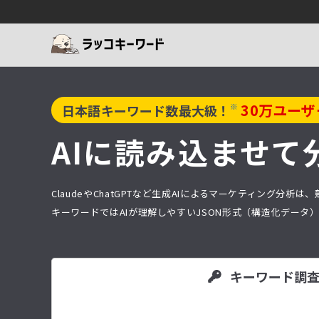
30
万ユーザ
※
日本語キーワード数最大級！
AIに読み込ませて
ClaudeやChatGPTなど生成AIによるマーケティング
キーワードではAIが理解しやすいJSON形式（構造化デー
キーワード調