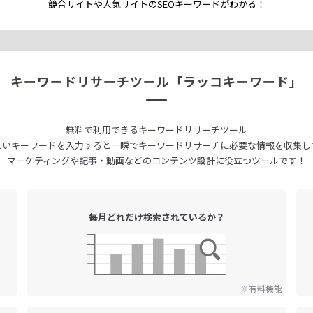
競合サイトや人気サイトのSEOキーワードが
わかる！
キーワードリサーチツール
「ラッコキーワード」
無料で利用できる
キーワードリサーチツール
たいキーワードを入力すると
一瞬でキーワードリサーチに
必要な情報を収集し
マーケティングや記事・動画などの
コンテンツ設計に役立つツールです！
毎月どれだけ
検索されているか？
※有料機能