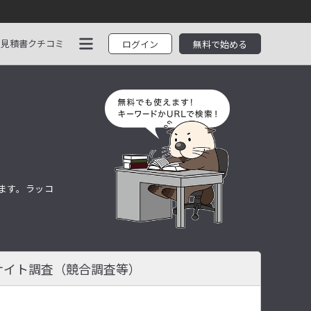
見積書
クチコミ
ログイン
無料で始める
します。ラッコ
サイト調査
（競合調査等）