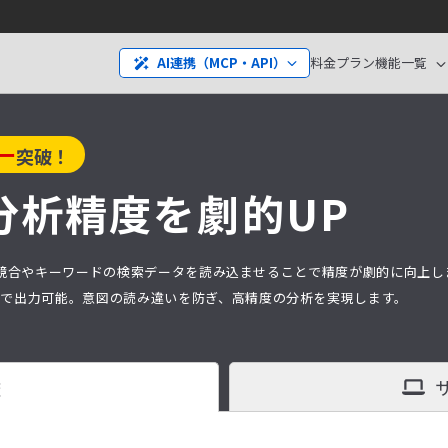
料金プラン
機能一覧
AI連携（MCP・API）
ー
突破！
分析精度を劇的UP
分析は、競合やキーワードの検索データを読み込ませることで精度が劇的に向上
タ）で出力可能。意図の読み違いを防ぎ、高精度の分析を実現します。
査