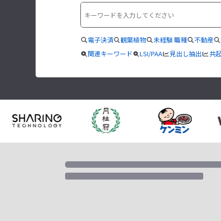
電子決済
観葉植物
未経験 職種
不動産
関連キーワード
LSI/PAA
見出し抽出
共