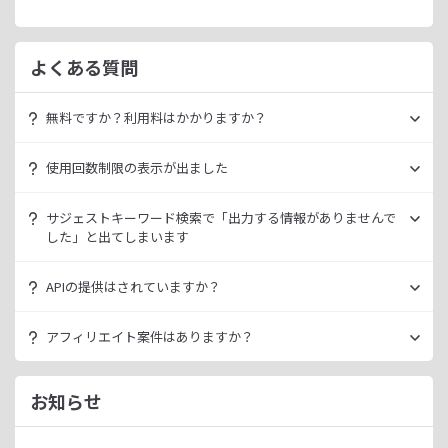
よくある質問
無料ですか？利用料はかかりますか？
ラッコキーワードは無料でご利用いただけます。
使用回数制限の表示が出ました
いきなり課金されるようなことはございませんので、安心し
てご利用ください。
無料利用の場合は一定の使用回数制限が設けられています。
サジェストキーワード検索で「出力する情報がありませんで
ラッコID（メールアドレスのみ30秒登録）にご登録いただく
した」と出てしまいます
ただ、有料プランを利用することでよりニッチなキーワード
ことで制限が緩和されます。（※制限リセットは0時）
が発掘できたり、月間検索数が取得できるので作業効率を向
データ元の検索エンジンが出していない情報である場合、ラ
上させることができます。
APIの提供はされていますか？
ご登録済みで制限に到達された場合は、有料プランのご利用
ッコキーワードでも出力することができません。
有料プランは月額
660
円よりご案内しております。
をご検討ください。
多くの検索エンジンではアダルト系など、一部キーワードの
スタンダートプラン以上でご利用いただけます。
アフィリエイト案件はありますか？
サジェスト情報を出さない仕様になっております。
詳細は
ラッコキーワードAPIドキュメント
をご確認くださ
い。
ラッコIDアフィリエイトにて、「ラッコキーワード」のアフ
今後はサジェスト以外のキーワード取得手段も有料プランに
ィリエイト案件をお取り扱いいたしております。
お知らせ
て提供してまいりますので、そちらにて対応できる見通しで
無料のユーザー登録、利用開始（初回ログイン）と有料プラ
ございます。
ンのご契約により、成果が発生いたします。