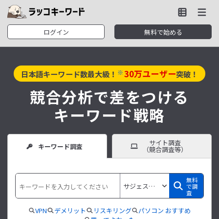
ログイン
無料で始める
30
万ユーザー
※
日本語キーワード数最大級！
突破！
競合分析で差をつける
キーワード戦略
サイト調査
キーワード調査
（競合調査等）
無料
で調
査
VPN
デメリット
リスキリング
パソコン おすすめ