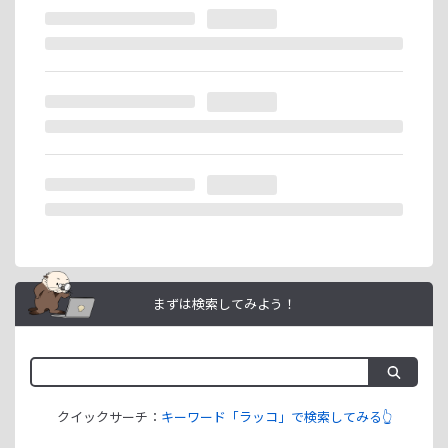
※ラッコIDの重複登録と思われる場合は、成果が発生いたし
ません。
ラッコIDアフィリエイトは、「ユーザー情報」「銀行口座情
報」をご登録いただくことで即日ご利用開始いただけます。
まずは検索してみよう！
クイックサーチ：
キーワード「ラッコ」で検索してみる👆