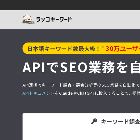
30
万ユーザ
※
日本語キーワード数最大級！
APIでSEO業務を
API連携でキーワード調査・競合分析等のSEO業務を自動化で
APIドキュメント
をClaudeやChatGPTに投入すること
キーワード調