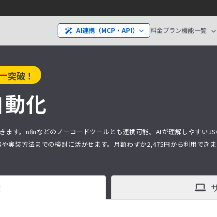
料金プラン
機能一覧
AI連携（MCP・API）
ー
突破！
自動化
きます。n8nなどのノーコードツールとも連携可能。AIが理解しやすいJS
で、提案や実装方法までの検討に活かせます。月額わずか
2,475
円から利用できま
査