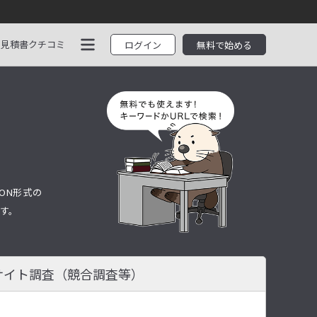
見積書
クチコミ
ログイン
無料で始める
ON形式の
す。
サイト調査
（競合調査等）