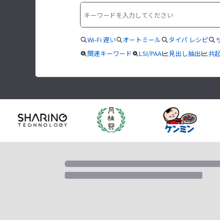
Wi-Fi 遅い
オートミール
タイパ レシピ
関連キーワード
LSI/PAA
見出し抽出
共