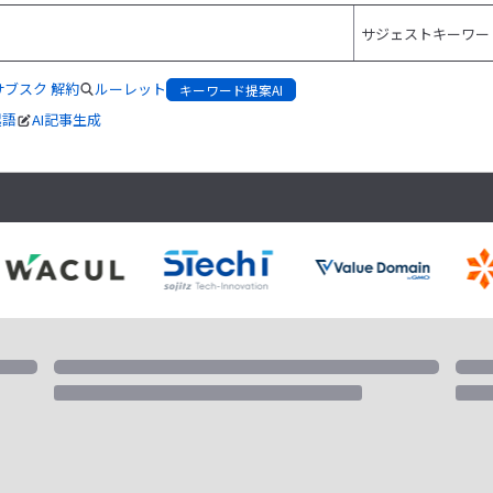
サブスク 解約
ルーレット
キーワード提案AI
起語
AI記事生成