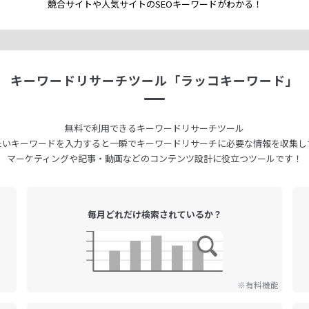
競合サイトや人気サイトのSEOキーワードが
わかる！
キーワードリサーチツール
「ラッコキーワード」
無料で利用できる
キーワードリサーチツール
たいキーワードを入力すると
一瞬でキーワードリサーチに
必要な情報を収集し
マーケティングや記事・動画などの
コンテンツ設計に役立つツールです！
毎月どれだけ
検索されているか？
※有料機能