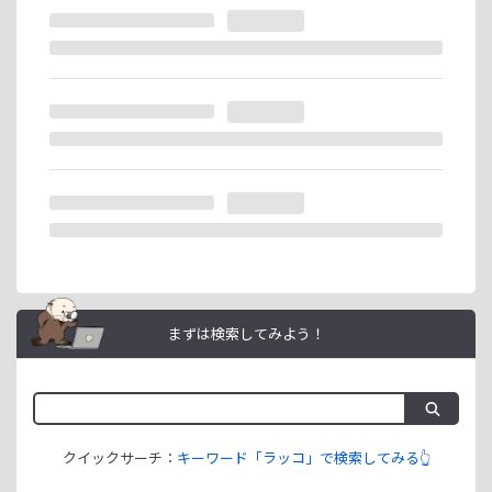
※ラッコIDの重複登録と思われる場合は、成果が発生いたし
ません。
ラッコIDアフィリエイトは、「ユーザー情報」「銀行口座情
報」をご登録いただくことで即日ご利用開始いただけます。
まずは検索してみよう！
クイックサーチ：
キーワード「ラッコ」で検索してみる👆