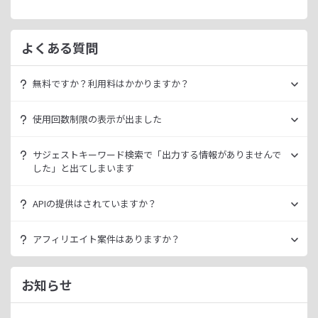
よくある質問
無料ですか？利用料はかかりますか？
ラッコキーワードは無料でご利用いただけます。
使用回数制限の表示が出ました
いきなり課金されるようなことはございませんので、安心し
てご利用ください。
無料利用の場合は一定の使用回数制限が設けられています。
サジェストキーワード検索で「出力する情報がありませんで
ラッコID（メールアドレスのみ30秒登録）にご登録いただく
した」と出てしまいます
ただ、有料プランを利用することでよりニッチなキーワード
ことで制限が緩和されます。（※制限リセットは0時）
が発掘できたり、月間検索数が取得できるので作業効率を向
データ元の検索エンジンが出していない情報である場合、ラ
上させることができます。
APIの提供はされていますか？
ご登録済みで制限に到達された場合は、有料プランのご利用
ッコキーワードでも出力することができません。
有料プランは月額
660
円よりご案内しております。
をご検討ください。
多くの検索エンジンではアダルト系など、一部キーワードの
スタンダートプラン以上でご利用いただけます。
アフィリエイト案件はありますか？
サジェスト情報を出さない仕様になっております。
詳細は
ラッコキーワードAPIドキュメント
をご確認くださ
い。
ラッコIDアフィリエイトにて、「ラッコキーワード」のアフ
今後はサジェスト以外のキーワード取得手段も有料プランに
ィリエイト案件をお取り扱いいたしております。
お知らせ
て提供してまいりますので、そちらにて対応できる見通しで
無料のユーザー登録、利用開始（初回ログイン）と有料プラ
ございます。
ンのご契約により、成果が発生いたします。