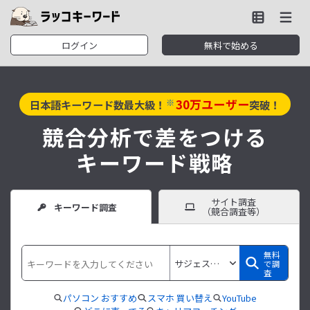
ログイン
無料で始める
30
万ユーザー
※
日本語キーワード数最大級！
突破！
競合分析で差をつける
キーワード戦略
サイト調査
キーワード調査
（競合調査等）
無料
で調
査
パソコン おすすめ
スマホ 買い替え
YouTube