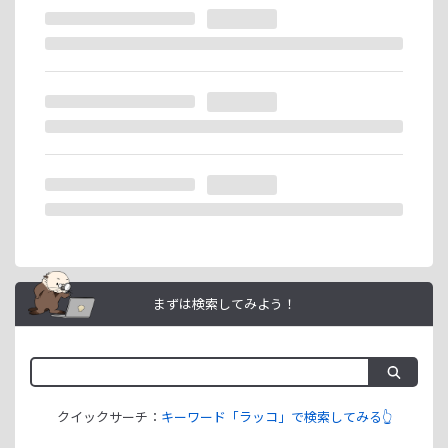
※ラッコIDの重複登録と思われる場合は、成果が発生いたし
ません。
ラッコIDアフィリエイトは、「ユーザー情報」「銀行口座情
報」をご登録いただくことで即日ご利用開始いただけます。
まずは検索してみよう！
クイックサーチ：
キーワード「ラッコ」で検索してみる👆