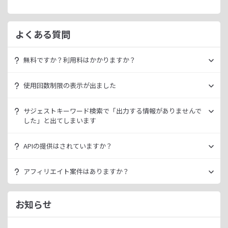
よくある質問
無料ですか？利用料はかかりますか？
ラッコキーワードは無料でご利用いただけます。
使用回数制限の表示が出ました
いきなり課金されるようなことはございませんので、安心し
てご利用ください。
無料利用の場合は一定の使用回数制限が設けられています。
サジェストキーワード検索で「出力する情報がありませんで
ラッコID（メールアドレスのみ30秒登録）にご登録いただく
した」と出てしまいます
ただ、有料プランを利用することでよりニッチなキーワード
ことで制限が緩和されます。（※制限リセットは0時）
が発掘できたり、月間検索数が取得できるので作業効率を向
データ元の検索エンジンが出していない情報である場合、ラ
上させることができます。
APIの提供はされていますか？
ご登録済みで制限に到達された場合は、有料プランのご利用
ッコキーワードでも出力することができません。
有料プランは月額
660
円よりご案内しております。
をご検討ください。
多くの検索エンジンではアダルト系など、一部キーワードの
スタンダートプラン以上でご利用いただけます。
アフィリエイト案件はありますか？
サジェスト情報を出さない仕様になっております。
詳細は
ラッコキーワードAPIドキュメント
をご確認くださ
い。
ラッコIDアフィリエイトにて、「ラッコキーワード」のアフ
今後はサジェスト以外のキーワード取得手段も有料プランに
ィリエイト案件をお取り扱いいたしております。
お知らせ
て提供してまいりますので、そちらにて対応できる見通しで
無料のユーザー登録、利用開始（初回ログイン）と有料プラ
ございます。
ンのご契約により、成果が発生いたします。