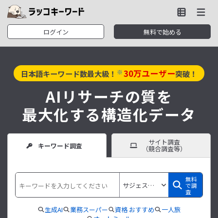
ログイン
無料で始める
30
万ユーザー
※
日本語キーワード数最大級！
突破！
AIリサーチの質を
最大化する構造化データ
サイト調査
キーワード調査
（競合調査等）
無料
で調
査
生成AI
業務スーパー
資格 おすすめ
一人旅