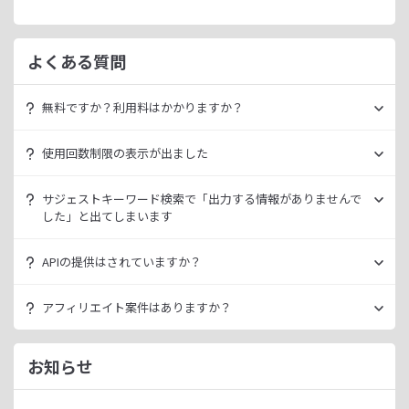
よくある質問
無料ですか？利用料はかかりますか？
ラッコキーワードは無料でご利用いただけます。
使用回数制限の表示が出ました
いきなり課金されるようなことはございませんので、安心し
てご利用ください。
無料利用の場合は一定の使用回数制限が設けられています。
サジェストキーワード検索で「出力する情報がありませんで
ラッコID（メールアドレスのみ30秒登録）にご登録いただく
した」と出てしまいます
ただ、有料プランを利用することでよりニッチなキーワード
ことで制限が緩和されます。（※制限リセットは0時）
が発掘できたり、月間検索数が取得できるので作業効率を向
データ元の検索エンジンが出していない情報である場合、ラ
上させることができます。
APIの提供はされていますか？
ご登録済みで制限に到達された場合は、有料プランのご利用
ッコキーワードでも出力することができません。
有料プランは月額
660
円よりご案内しております。
をご検討ください。
多くの検索エンジンではアダルト系など、一部キーワードの
スタンダートプラン以上でご利用いただけます。
アフィリエイト案件はありますか？
サジェスト情報を出さない仕様になっております。
詳細は
ラッコキーワードAPIドキュメント
をご確認くださ
い。
ラッコIDアフィリエイトにて、「ラッコキーワード」のアフ
今後はサジェスト以外のキーワード取得手段も有料プランに
ィリエイト案件をお取り扱いいたしております。
お知らせ
て提供してまいりますので、そちらにて対応できる見通しで
無料のユーザー登録、利用開始（初回ログイン）と有料プラ
ございます。
ンのご契約により、成果が発生いたします。