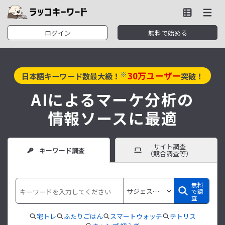
ログイン
無料で始める
30
万ユーザー
※
日本語キーワード数最大級！
突破！
AIによるマーケ分析の
情報ソースに最適
サイト調査
キーワード調査
（競合調査等）
無料
で調
査
宅トレ
ふたりごはん
スマートウォッチ
テトリス