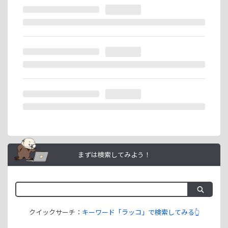
※ラッコIDの重複登録と思われる場合は、成果が発生いたし
ません。
ラッコIDアフィリエイトは、「ユーザー情報」「銀行口座情
報」をご登録いただくことで即日ご利用開始いただけます。
まずは検索してみよう！
クイックサーチ：
キーワード「ラッコ」で検索してみる👆