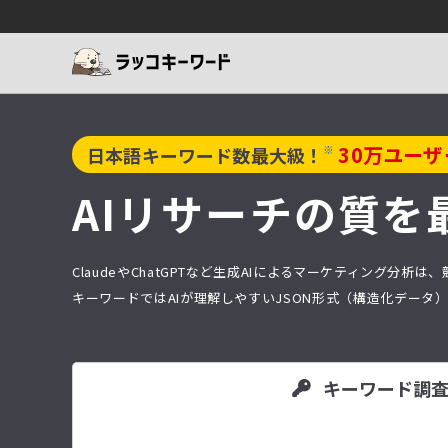
30
万ユーザ
※
日本語キーワード数最大級！
AIリサーチの質を
ClaudeやChatGPTなど生成AIによるマーケティング
キーワードではAIが理解しやすいJSON形式（構造化デー
キーワード調