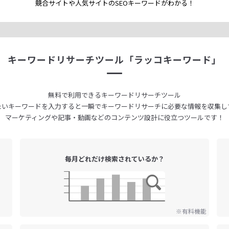
競合サイトや人気サイトのSEOキーワードが
わかる！
キーワードリサーチツール
「ラッコキーワード」
無料で利用できる
キーワードリサーチツール
たいキーワードを入力すると
一瞬でキーワードリサーチに
必要な情報を収集し
マーケティングや記事・動画などの
コンテンツ設計に役立つツールです！
毎月どれだけ
検索されているか？
※有料機能