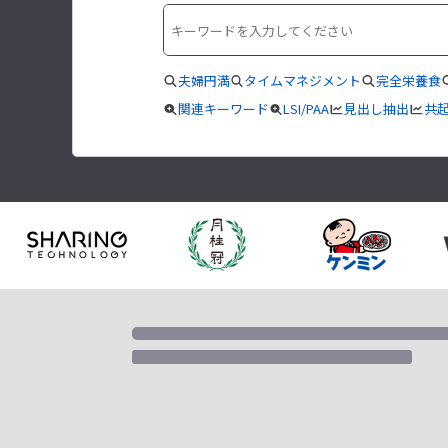
夫婦円満
タイムマネジメント
完全栄養食
関連キーワード
LSI/PAA
見出し抽出
共