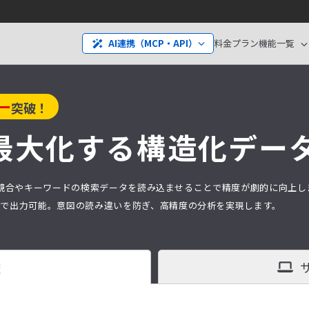
料金プラン
機能一覧
AI連携（MCP・API）
ー
突破！
最大化する構造化デー
分析は、競合やキーワードの検索データを読み込ませることで精度が劇的に向上
タ）で出力可能。意図の読み違いを防ぎ、高精度の分析を実現します。
査