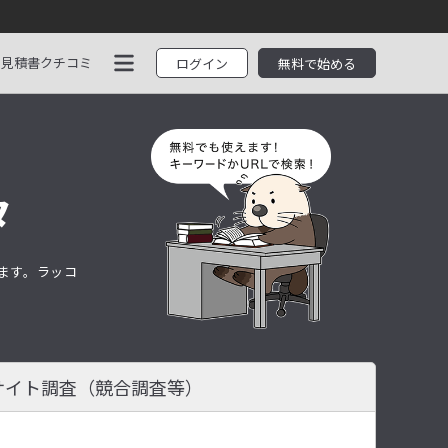
見積書
クチコミ
ログイン
無料で始める
タ
します。ラッコ
サイト調査
（競合調査等）