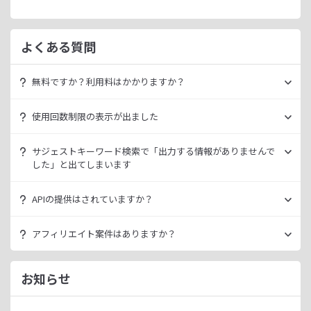
よくある質問
無料ですか？利用料はかかりますか？
ラッコキーワードは無料でご利用いただけます。
使用回数制限の表示が出ました
いきなり課金されるようなことはございませんので、安心し
てご利用ください。
無料利用の場合は一定の使用回数制限が設けられています。
サジェストキーワード検索で「出力する情報がありませんで
ラッコID（メールアドレスのみ30秒登録）にご登録いただく
した」と出てしまいます
ただ、有料プランを利用することでよりニッチなキーワード
ことで制限が緩和されます。（※制限リセットは0時）
が発掘できたり、月間検索数が取得できるので作業効率を向
データ元の検索エンジンが出していない情報である場合、ラ
上させることができます。
APIの提供はされていますか？
ご登録済みで制限に到達された場合は、有料プランのご利用
ッコキーワードでも出力することができません。
有料プランは月額
660
円よりご案内しております。
をご検討ください。
多くの検索エンジンではアダルト系など、一部キーワードの
スタンダートプラン以上でご利用いただけます。
アフィリエイト案件はありますか？
サジェスト情報を出さない仕様になっております。
詳細は
ラッコキーワードAPIドキュメント
をご確認くださ
い。
ラッコIDアフィリエイトにて、「ラッコキーワード」のアフ
今後はサジェスト以外のキーワード取得手段も有料プランに
ィリエイト案件をお取り扱いいたしております。
お知らせ
て提供してまいりますので、そちらにて対応できる見通しで
無料のユーザー登録、利用開始（初回ログイン）と有料プラ
ございます。
ンのご契約により、成果が発生いたします。