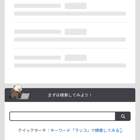
※ラッコIDの重複登録と思われる場合は、成果が発生いたし
ません。
ラッコIDアフィリエイトは、「ユーザー情報」「銀行口座情
報」をご登録いただくことで即日ご利用開始いただけます。
まずは検索してみよう！
クイックサーチ：
キーワード「ラッコ」で検索してみる👆