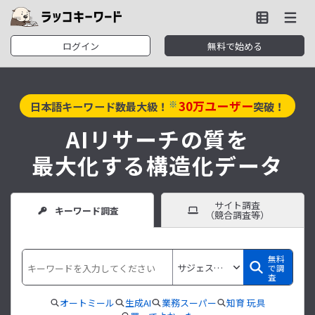
ログイン
無料で始める
30
万ユーザー
※
日本語キーワード数最大級！
突破！
AIリサーチの質を
最大化する構造化データ
サイト調査
キーワード調査
（競合調査等）
無料
で調
査
オートミール
生成AI
業務スーパー
知育 玩具