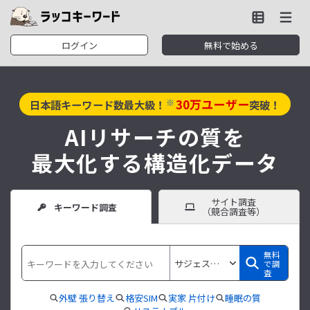
ログイン
無料で始める
30
万ユーザー
※
日本語キーワード数最大級！
突破！
AIリサーチの質を
最大化する構造化データ
サイト調査
キーワード調査
（競合調査等）
無料
で調
査
外壁 張り替え
格安SIM
実家 片付け
睡眠の質