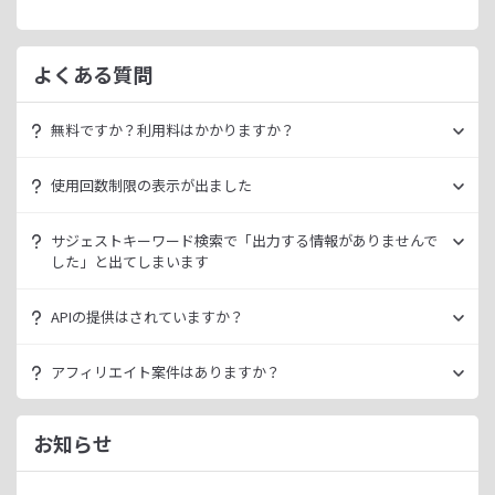
よくある質問
無料ですか？利用料はかかりますか？
ラッコキーワードは無料でご利用いただけます。
使用回数制限の表示が出ました
いきなり課金されるようなことはございませんので、安心し
てご利用ください。
無料利用の場合は一定の使用回数制限が設けられています。
サジェストキーワード検索で「出力する情報がありませんで
ラッコID（メールアドレスのみ30秒登録）にご登録いただく
した」と出てしまいます
ただ、有料プランを利用することでよりニッチなキーワード
ことで制限が緩和されます。（※制限リセットは0時）
が発掘できたり、月間検索数が取得できるので作業効率を向
データ元の検索エンジンが出していない情報である場合、ラ
上させることができます。
APIの提供はされていますか？
ご登録済みで制限に到達された場合は、有料プランのご利用
ッコキーワードでも出力することができません。
有料プランは月額
660
円よりご案内しております。
をご検討ください。
多くの検索エンジンではアダルト系など、一部キーワードの
スタンダートプラン以上でご利用いただけます。
アフィリエイト案件はありますか？
サジェスト情報を出さない仕様になっております。
詳細は
ラッコキーワードAPIドキュメント
をご確認くださ
い。
ラッコIDアフィリエイトにて、「ラッコキーワード」のアフ
今後はサジェスト以外のキーワード取得手段も有料プランに
ィリエイト案件をお取り扱いいたしております。
お知らせ
て提供してまいりますので、そちらにて対応できる見通しで
無料のユーザー登録、利用開始（初回ログイン）と有料プラ
ございます。
ンのご契約により、成果が発生いたします。