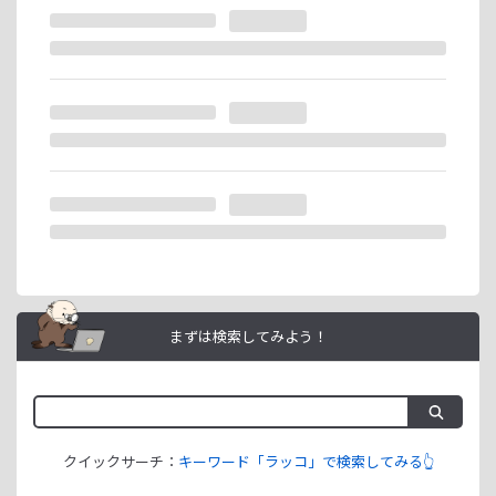
※ラッコIDの重複登録と思われる場合は、成果が発生いたし
ません。
ラッコIDアフィリエイトは、「ユーザー情報」「銀行口座情
報」をご登録いただくことで即日ご利用開始いただけます。
まずは検索してみよう！
クイックサーチ：
キーワード「ラッコ」で検索してみる👆