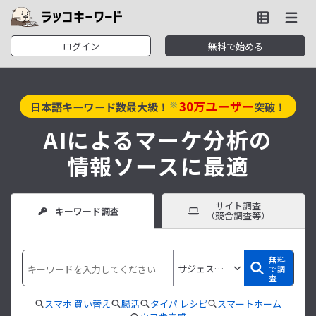
ログイン
無料で始める
30
万ユーザー
※
日本語キーワード数最大級！
突破！
AIによるマーケ分析の
情報ソースに最適
サイト調査
キーワード調査
（競合調査等）
無料
で調
査
スマホ 買い替え
腸活
タイパ レシピ
スマートホーム