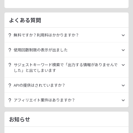
よくある質問
無料ですか？利用料はかかりますか？
ラッコキーワードは無料でご利用いただけます。
使用回数制限の表示が出ました
いきなり課金されるようなことはございませんので、安心し
てご利用ください。
無料利用の場合は一定の使用回数制限が設けられています。
サジェストキーワード検索で「出力する情報がありませんで
ラッコID（メールアドレスのみ30秒登録）にご登録いただく
した」と出てしまいます
ただ、有料プランを利用することでよりニッチなキーワード
ことで制限が緩和されます。（※制限リセットは0時）
が発掘できたり、月間検索数が取得できるので作業効率を向
データ元の検索エンジンが出していない情報である場合、ラ
上させることができます。
APIの提供はされていますか？
ご登録済みで制限に到達された場合は、有料プランのご利用
ッコキーワードでも出力することができません。
有料プランは月額
660
円よりご案内しております。
をご検討ください。
多くの検索エンジンではアダルト系など、一部キーワードの
スタンダートプラン以上でご利用いただけます。
アフィリエイト案件はありますか？
サジェスト情報を出さない仕様になっております。
詳細は
ラッコキーワードAPIドキュメント
をご確認くださ
い。
ラッコIDアフィリエイトにて、「ラッコキーワード」のアフ
今後はサジェスト以外のキーワード取得手段も有料プランに
ィリエイト案件をお取り扱いいたしております。
お知らせ
て提供してまいりますので、そちらにて対応できる見通しで
無料のユーザー登録、利用開始（初回ログイン）と有料プラ
ございます。
ンのご契約により、成果が発生いたします。