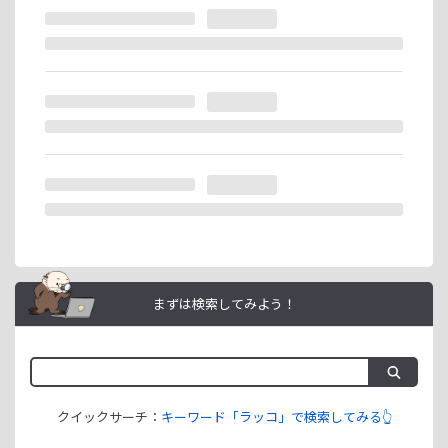
※ラッコIDの重複登録と思われる場合は、成果が発生いたし
ません。
ラッコIDアフィリエイトは、「ユーザー情報」「銀行口座情
報」をご登録いただくことで即日ご利用開始いただけます。
まずは検索してみよう！
クイックサーチ：
キーワード「ラッコ」で検索してみる👆