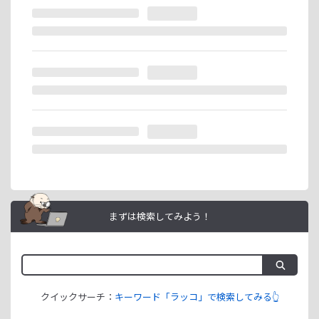
※ラッコIDの重複登録と思われる場合は、成果が発生いたし
ません。
ラッコIDアフィリエイトは、「ユーザー情報」「銀行口座情
報」をご登録いただくことで即日ご利用開始いただけます。
まずは検索してみよう！
クイックサーチ：
キーワード「ラッコ」で検索してみる👆