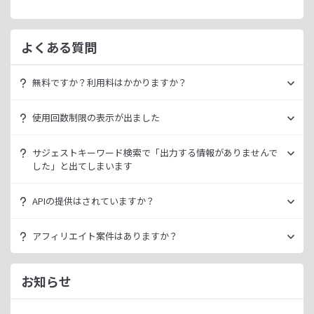
よくある質問
無料ですか？利用料はかかりますか？
ラッコキーワードは無料でご利用いただけます。
使用回数制限の表示が出ました
いきなり課金されるようなことはございませんので、安心し
てご利用ください。
無料利用の場合は一定の使用回数制限が設けられています。
サジェストキーワード検索で「出力する情報がありませんで
ラッコID（メールアドレスのみ30秒登録）にご登録いただく
した」と出てしまいます
ただ、有料プランを利用することでよりニッチなキーワード
ことで制限が緩和されます。（※制限リセットは0時）
が発掘できたり、月間検索数が取得できるので作業効率を向
データ元の検索エンジンが出していない情報である場合、ラ
上させることができます。
APIの提供はされていますか？
ご登録済みで制限に到達された場合は、有料プランのご利用
ッコキーワードでも出力することができません。
有料プランは月額
660
円よりご案内しております。
をご検討ください。
多くの検索エンジンではアダルト系など、一部キーワードの
スタンダートプラン以上でご利用いただけます。
アフィリエイト案件はありますか？
サジェスト情報を出さない仕様になっております。
詳細は
ラッコキーワードAPIドキュメント
をご確認くださ
い。
ラッコIDアフィリエイトにて、「ラッコキーワード」のアフ
今後はサジェスト以外のキーワード取得手段も有料プランに
ィリエイト案件をお取り扱いいたしております。
お知らせ
て提供してまいりますので、そちらにて対応できる見通しで
無料のユーザー登録、利用開始（初回ログイン）と有料プラ
ございます。
ンのご契約により、成果が発生いたします。