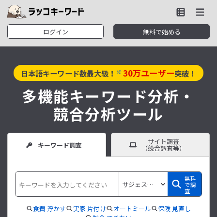
ログイン
無料で始める
30
万ユーザー
※
日本語キーワード数最大級！
突破！
多機能キーワード分析・
競合分析ツール
サイト調査
キーワード調査
（競合調査等）
無料
で調
査
食費 浮かす
実家 片付け
オートミール
保険 見直し