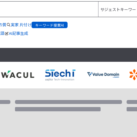
の質
実家 片付け
キーワード提案AI
起語
AI記事生成