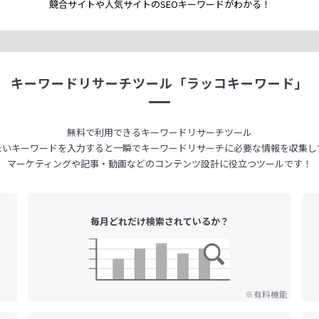
競合サイトや人気サイトのSEOキーワードが
わかる！
キーワードリサーチツール
「ラッコキーワード」
無料で利用できる
キーワードリサーチツール
たいキーワードを入力すると
一瞬でキーワードリサーチに
必要な情報を収集し
マーケティングや記事・動画などの
コンテンツ設計に役立つツールです！
毎月どれだけ
検索されているか？
※有料機能