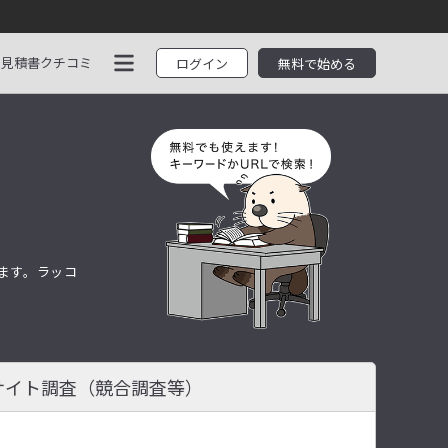
見積書
クチコミ
ログイン
無料で始める
します。ラッコ
サイト調査
（競合調査等）