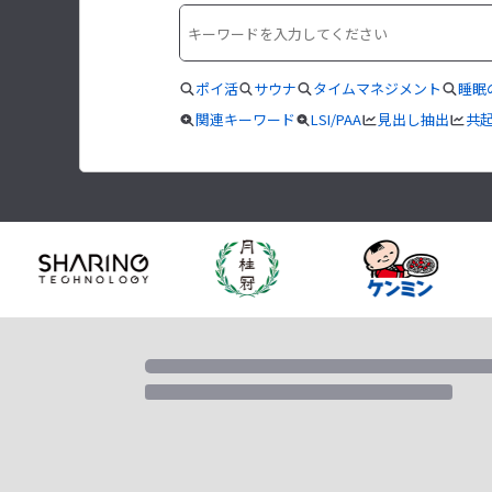
ポイ活
サウナ
タイムマネジメント
睡眠
関連キーワード
LSI/PAA
見出し抽出
共