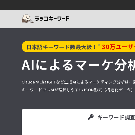
30
万ユーザ
※
日本語キーワード数最大級！
AIによるマーケ分
ClaudeやChatGPTなど生成AIによるマーケティング
キーワードではAIが理解しやすいJSON形式（構造化デー
キーワード調