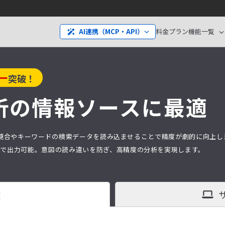
料金プラン
機能一覧
AI連携（MCP・API）
ー
突破！
析の
情報ソースに最適
分析は、競合やキーワードの検索データを読み込ませることで精度が劇的に向上
タ）で出力可能。意図の読み違いを防ぎ、高精度の分析を実現します。
査