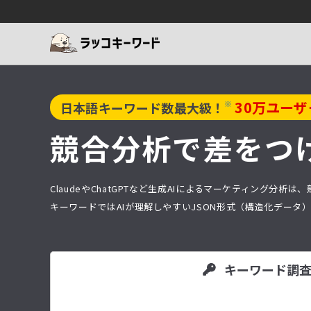
30
万ユーザ
※
日本語キーワード数最大級！
競合分析で差をつ
ClaudeやChatGPTなど生成AIによるマーケティング
キーワードではAIが理解しやすいJSON形式（構造化デー
キーワード調