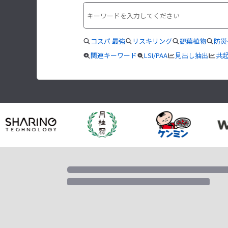
コスパ 最強
リスキリング
観葉植物
防災
関連キーワード
LSI/PAA
見出し抽出
共