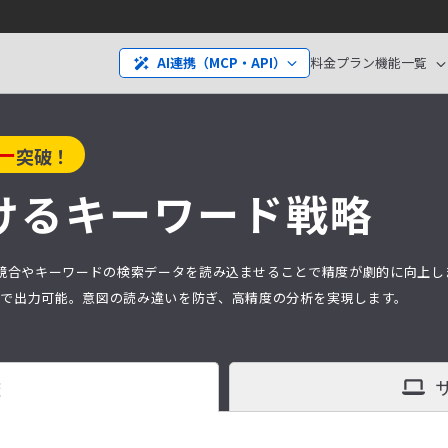
料金プラン
機能一覧
AI連携（MCP・API）
ー
突破！
ける
キーワード戦略
分析は、競合やキーワードの検索データを読み込ませることで精度が劇的に向上
タ）で出力可能。意図の読み違いを防ぎ、高精度の分析を実現します。
査