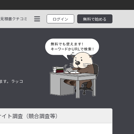
見積書
クチコミ
ログイン
無料で始める
します。ラッコ
サイト調査
（競合調査等）