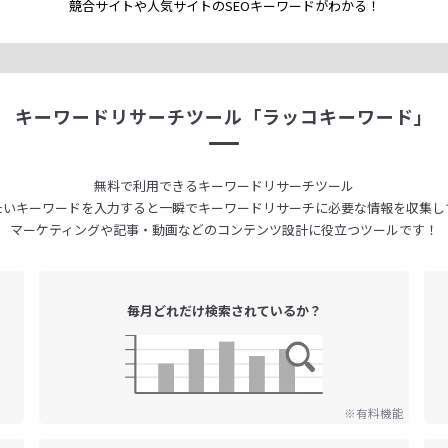
競合サイトや人気サイトのSEOキーワードが
わかる！
キーワードリサーチツール
「ラッコキーワード」
無料で利用できる
キーワードリサーチツール
たいキーワードを入力すると
一瞬でキーワードリサーチに
必要な情報を収集し
マーケティングや記事・動画などの
コンテンツ設計に役立つツールです！
毎月どれだけ
検索されているか？
※有料機能