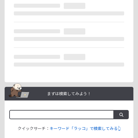
※ラッコIDの重複登録と思われる場合は、成果が発生いたし
ません。
ラッコIDアフィリエイトは、「ユーザー情報」「銀行口座情
報」をご登録いただくことで即日ご利用開始いただけます。
まずは検索してみよう！
クイックサーチ：
キーワード「ラッコ」で検索してみる👆