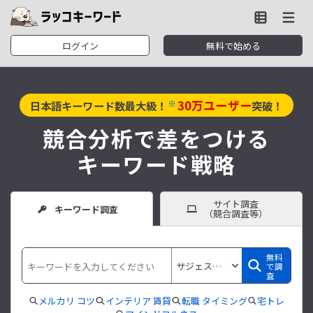
ログイン
無料で始める
30
万ユーザー
※
日本語キーワード数最大級！
突破！
競合分析で差をつける
キーワード戦略
サイト調査
キーワード調査
（競合調査等）
無料
で調
査
メルカリ コツ
インテリア 賃貸
転職 タイミング
宅トレ