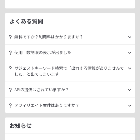
よくある質問
無料ですか？利用料はかかりますか？
ラッコキーワードは無料でご利用いただけます。
使用回数制限の表示が出ました
いきなり課金されるようなことはございませんので、安心し
てご利用ください。
無料利用の場合は一定の使用回数制限が設けられています。
サジェストキーワード検索で「出力する情報がありませんで
ラッコID（メールアドレスのみ30秒登録）にご登録いただく
した」と出てしまいます
ただ、有料プランを利用することでよりニッチなキーワード
ことで制限が緩和されます。（※制限リセットは0時）
が発掘できたり、月間検索数が取得できるので作業効率を向
データ元の検索エンジンが出していない情報である場合、ラ
上させることができます。
APIの提供はされていますか？
ご登録済みで制限に到達された場合は、有料プランのご利用
ッコキーワードでも出力することができません。
有料プランは月額
660
円よりご案内しております。
をご検討ください。
多くの検索エンジンではアダルト系など、一部キーワードの
スタンダートプラン以上でご利用いただけます。
アフィリエイト案件はありますか？
サジェスト情報を出さない仕様になっております。
詳細は
ラッコキーワードAPIドキュメント
をご確認くださ
い。
ラッコIDアフィリエイトにて、「ラッコキーワード」のアフ
今後はサジェスト以外のキーワード取得手段も有料プランに
ィリエイト案件をお取り扱いいたしております。
お知らせ
て提供してまいりますので、そちらにて対応できる見通しで
無料のユーザー登録、利用開始（初回ログイン）と有料プラ
ございます。
ンのご契約により、成果が発生いたします。