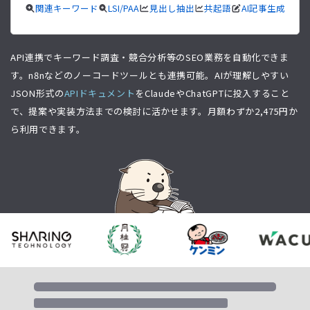
関連キーワード
LSI/PAA
見出し抽出
共起語
AI記事生成
API連携でキーワード調査・競合分析等のSEO業務を自動化できま
す。n8nなどのノーコードツールとも連携可能。AIが理解しやすい
JSON形式の
APIドキュメント
をClaudeやChatGPTに投入すること
で、提案や実装方法までの検討に活かせます。月額わずか
2,475
円か
ら利用できます。