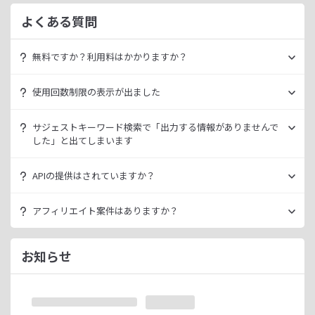
よくある質問
無料ですか？利用料はかかりますか？
ラッコキーワードは無料でご利用いただけます。
使用回数制限の表示が出ました
いきなり課金されるようなことはございませんので、安心し
てご利用ください。
無料利用の場合は一定の使用回数制限が設けられています。
サジェストキーワード検索で「出力する情報がありませんで
ラッコID（メールアドレスのみ30秒登録）にご登録いただく
した」と出てしまいます
ただ、有料プランを利用することでよりニッチなキーワード
ことで制限が緩和されます。（※制限リセットは0時）
が発掘できたり、月間検索数が取得できるので作業効率を向
データ元の検索エンジンが出していない情報である場合、ラ
上させることができます。
APIの提供はされていますか？
ご登録済みで制限に到達された場合は、有料プランのご利用
ッコキーワードでも出力することができません。
有料プランは月額
660
円よりご案内しております。
をご検討ください。
多くの検索エンジンではアダルト系など、一部キーワードの
スタンダートプラン以上でご利用いただけます。
アフィリエイト案件はありますか？
サジェスト情報を出さない仕様になっております。
詳細は
ラッコキーワードAPIドキュメント
をご確認くださ
い。
ラッコIDアフィリエイトにて、「ラッコキーワード」のアフ
今後はサジェスト以外のキーワード取得手段も有料プランに
ィリエイト案件をお取り扱いいたしております。
お知らせ
て提供してまいりますので、そちらにて対応できる見通しで
無料のユーザー登録、利用開始（初回ログイン）と有料プラ
ございます。
ンのご契約により、成果が発生いたします。
※ラッコIDの重複登録と思われる場合は、成果が発生いたし
ません。