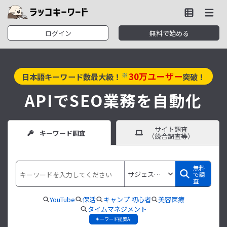
ログイン
無料で始める
30
万ユーザー
※
日本語キーワード数最大級！
突破！
APIでSEO業務を自動化
サイト調査
キーワード調査
（競合調査等）
無料
で調
査
YouTube
保活
キャンプ 初心者
美容医療
タイムマネジメント
キーワード提案AI