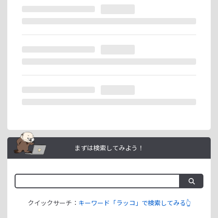
※ラッコIDの重複登録と思われる場合は、成果が発生いたし
ません。
ラッコIDアフィリエイトは、「ユーザー情報」「銀行口座情
報」をご登録いただくことで即日ご利用開始いただけます。
まずは検索してみよう！
クイックサーチ：
キーワード「ラッコ」で検索してみる👆