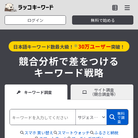
ログイン
無料で始める
30
万ユーザー
※
日本語キーワード数最大級！
突破！
競合分析で差をつける
キーワード戦略
サイト調査
キーワード調査
（競合調査等）
無料
で調
査
スマホ 買い替え
スマートウォッチ
ふるさと納税