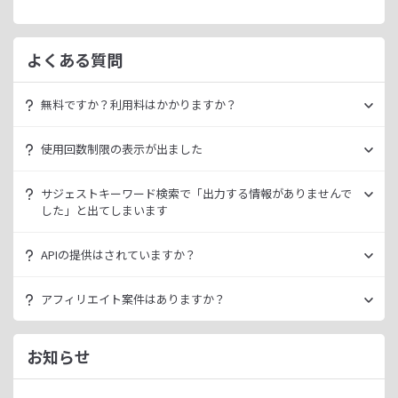
よくある質問
無料ですか？利用料はかかりますか？
ラッコキーワードは無料でご利用いただけます。
使用回数制限の表示が出ました
いきなり課金されるようなことはございませんので、安心し
てご利用ください。
無料利用の場合は一定の使用回数制限が設けられています。
サジェストキーワード検索で「出力する情報がありませんで
ラッコID（メールアドレスのみ30秒登録）にご登録いただく
した」と出てしまいます
ただ、有料プランを利用することでよりニッチなキーワード
ことで制限が緩和されます。（※制限リセットは0時）
が発掘できたり、月間検索数が取得できるので作業効率を向
データ元の検索エンジンが出していない情報である場合、ラ
上させることができます。
APIの提供はされていますか？
ご登録済みで制限に到達された場合は、有料プランのご利用
ッコキーワードでも出力することができません。
有料プランは月額
660
円よりご案内しております。
をご検討ください。
多くの検索エンジンではアダルト系など、一部キーワードの
スタンダートプラン以上でご利用いただけます。
アフィリエイト案件はありますか？
サジェスト情報を出さない仕様になっております。
詳細は
ラッコキーワードAPIドキュメント
をご確認くださ
い。
ラッコIDアフィリエイトにて、「ラッコキーワード」のアフ
今後はサジェスト以外のキーワード取得手段も有料プランに
ィリエイト案件をお取り扱いいたしております。
お知らせ
て提供してまいりますので、そちらにて対応できる見通しで
無料のユーザー登録、利用開始（初回ログイン）と有料プラ
ございます。
ンのご契約により、成果が発生いたします。