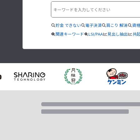
貯金 できない
電子決済
肩こり 解消
資格
関連キーワード
LSI/PAA
見出し抽出
共