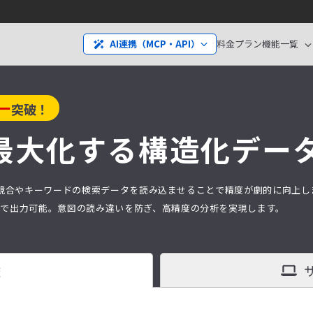
料金プラン
機能一覧
AI連携（MCP・API）
ー
突破！
最大化する構造化デー
分析は、競合やキーワードの検索データを読み込ませることで精度が劇的に向上
タ）で出力可能。意図の読み違いを防ぎ、高精度の分析を実現します。
査