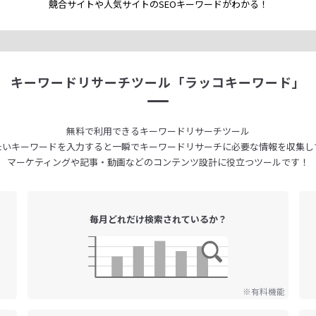
競合サイトや人気サイトのSEOキーワードが
わかる！
キーワードリサーチツール
「ラッコキーワード」
無料で利用できる
キーワードリサーチツール
たいキーワードを入力すると
一瞬でキーワードリサーチに
必要な情報を収集し
マーケティングや記事・動画などの
コンテンツ設計に役立つツールです！
毎月どれだけ
検索されているか？
※有料機能