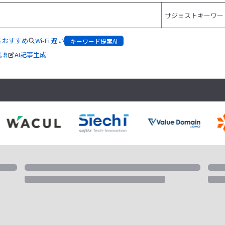
 おすすめ
Wi-Fi 遅い
キーワード提案AI
起語
AI記事生成