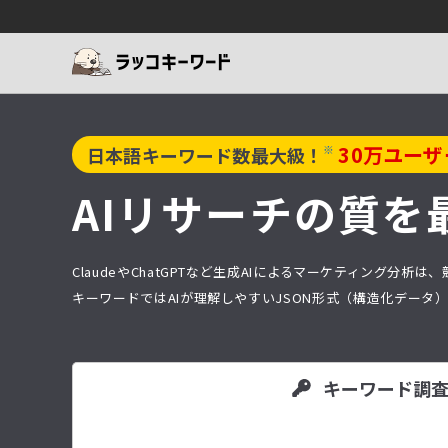
30
万ユーザ
※
日本語キーワード数最大級！
AIリサーチの質を
ClaudeやChatGPTなど生成AIによるマーケティング
キーワードではAIが理解しやすいJSON形式（構造化デー
キーワード調