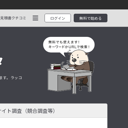
見積書
クチコミ
ログイン
無料で始める
タ
します。ラッコ
サイト調査
（競合調査等）