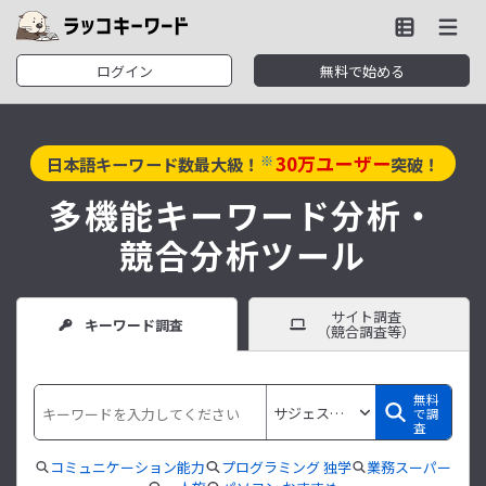
ログイン
無料で始める
30
万ユーザー
※
日本語キーワード数最大級！
突破！
多機能キーワード分析・
競合分析ツール
サイト調査
キーワード調査
（競合調査等）
無料
で調
査
コミュニケーション能力
プログラミング 独学
業務スーパー