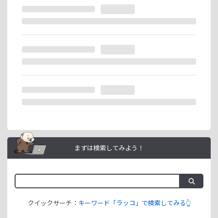
※ラッコIDの重複登録と思われる場合は、成果が発生いたし
ません。
ラッコIDアフィリエイトは、「ユーザー情報」「銀行口座情
報」をご登録いただくことで即日ご利用開始いただけます。
まずは検索してみよう！
クイックサーチ：
キーワード「ラッコ」で検索してみる👆