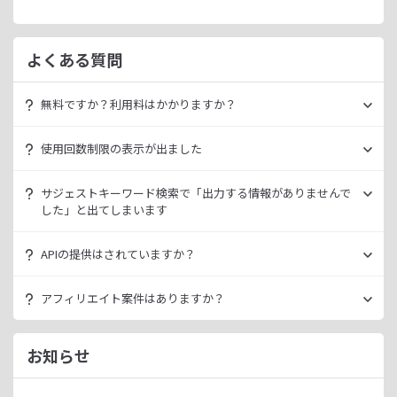
よくある質問
無料ですか？利用料はかかりますか？
ラッコキーワードは無料でご利用いただけます。
使用回数制限の表示が出ました
いきなり課金されるようなことはございませんので、安心し
てご利用ください。
無料利用の場合は一定の使用回数制限が設けられています。
サジェストキーワード検索で「出力する情報がありませんで
ラッコID（メールアドレスのみ30秒登録）にご登録いただく
した」と出てしまいます
ただ、有料プランを利用することでよりニッチなキーワード
ことで制限が緩和されます。（※制限リセットは0時）
が発掘できたり、月間検索数が取得できるので作業効率を向
データ元の検索エンジンが出していない情報である場合、ラ
上させることができます。
APIの提供はされていますか？
ご登録済みで制限に到達された場合は、有料プランのご利用
ッコキーワードでも出力することができません。
有料プランは月額
660
円よりご案内しております。
をご検討ください。
多くの検索エンジンではアダルト系など、一部キーワードの
スタンダートプラン以上でご利用いただけます。
アフィリエイト案件はありますか？
サジェスト情報を出さない仕様になっております。
詳細は
ラッコキーワードAPIドキュメント
をご確認くださ
い。
ラッコIDアフィリエイトにて、「ラッコキーワード」のアフ
今後はサジェスト以外のキーワード取得手段も有料プランに
ィリエイト案件をお取り扱いいたしております。
お知らせ
て提供してまいりますので、そちらにて対応できる見通しで
無料のユーザー登録、利用開始（初回ログイン）と有料プラ
ございます。
ンのご契約により、成果が発生いたします。