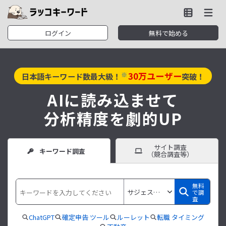
ログイン
無料で始める
30
万ユーザー
※
日本語キーワード数最大級！
突破！
AIに読み込ませて
分析精度を劇的UP
サイト調査
キーワード調査
（競合調査等）
無料
で調
査
ChatGPT
確定申告 ツール
ルーレット
転職 タイミング