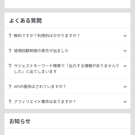
よくある質問
無料ですか？利用料はかかりますか？
ラッコキーワードは無料でご利用いただけます。
使用回数制限の表示が出ました
いきなり課金されるようなことはございませんので、安心し
てご利用ください。
無料利用の場合は一定の使用回数制限が設けられています。
サジェストキーワード検索で「出力する情報がありませんで
ラッコID（メールアドレスのみ30秒登録）にご登録いただく
した」と出てしまいます
ただ、有料プランを利用することでよりニッチなキーワード
ことで制限が緩和されます。（※制限リセットは0時）
が発掘できたり、月間検索数が取得できるので作業効率を向
データ元の検索エンジンが出していない情報である場合、ラ
上させることができます。
APIの提供はされていますか？
ご登録済みで制限に到達された場合は、有料プランのご利用
ッコキーワードでも出力することができません。
有料プランは月額
660
円よりご案内しております。
をご検討ください。
多くの検索エンジンではアダルト系など、一部キーワードの
スタンダートプラン以上でご利用いただけます。
アフィリエイト案件はありますか？
サジェスト情報を出さない仕様になっております。
詳細は
ラッコキーワードAPIドキュメント
をご確認くださ
い。
ラッコIDアフィリエイトにて、「ラッコキーワード」のアフ
今後はサジェスト以外のキーワード取得手段も有料プランに
ィリエイト案件をお取り扱いいたしております。
お知らせ
て提供してまいりますので、そちらにて対応できる見通しで
無料のユーザー登録、利用開始（初回ログイン）と有料プラ
ございます。
ンのご契約により、成果が発生いたします。