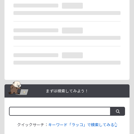
※ラッコIDの重複登録と思われる場合は、成果が発生いたし
ません。
ラッコIDアフィリエイトは、「ユーザー情報」「銀行口座情
報」をご登録いただくことで即日ご利用開始いただけます。
まずは検索してみよう！
クイックサーチ：
キーワード「ラッコ」で検索してみる👆