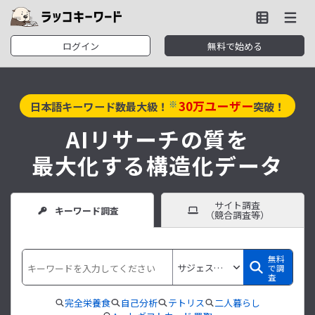
ログイン
無料で始める
30
万ユーザー
※
日本語キーワード数最大級！
突破！
AIリサーチの質を
最大化する構造化データ
サイト調査
キーワード調査
（競合調査等）
無料
で調
査
完全栄養食
自己分析
テトリス
二人暮らし