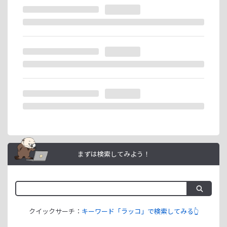
※ラッコIDの重複登録と思われる場合は、成果が発生いたし
ません。
ラッコIDアフィリエイトは、「ユーザー情報」「銀行口座情
報」をご登録いただくことで即日ご利用開始いただけます。
まずは検索してみよう！
クイックサーチ：
キーワード「ラッコ」で検索してみる👆