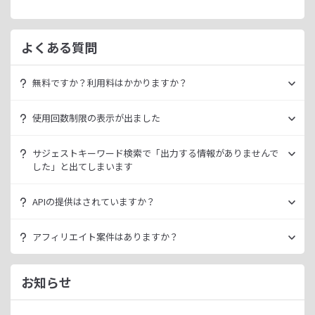
よくある質問
無料ですか？利用料はかかりますか？
ラッコキーワードは無料でご利用いただけます。
使用回数制限の表示が出ました
いきなり課金されるようなことはございませんので、安心し
てご利用ください。
無料利用の場合は一定の使用回数制限が設けられています。
サジェストキーワード検索で「出力する情報がありませんで
ラッコID（メールアドレスのみ30秒登録）にご登録いただく
した」と出てしまいます
ただ、有料プランを利用することでよりニッチなキーワード
ことで制限が緩和されます。（※制限リセットは0時）
が発掘できたり、月間検索数が取得できるので作業効率を向
データ元の検索エンジンが出していない情報である場合、ラ
上させることができます。
APIの提供はされていますか？
ご登録済みで制限に到達された場合は、有料プランのご利用
ッコキーワードでも出力することができません。
有料プランは月額
660
円よりご案内しております。
をご検討ください。
多くの検索エンジンではアダルト系など、一部キーワードの
スタンダートプラン以上でご利用いただけます。
アフィリエイト案件はありますか？
サジェスト情報を出さない仕様になっております。
詳細は
ラッコキーワードAPIドキュメント
をご確認くださ
い。
ラッコIDアフィリエイトにて、「ラッコキーワード」のアフ
今後はサジェスト以外のキーワード取得手段も有料プランに
ィリエイト案件をお取り扱いいたしております。
お知らせ
て提供してまいりますので、そちらにて対応できる見通しで
無料のユーザー登録、利用開始（初回ログイン）と有料プラ
ございます。
ンのご契約により、成果が発生いたします。