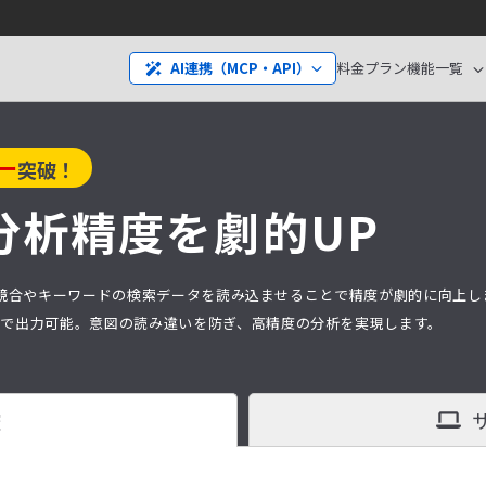
料金プラン
機能一覧
AI連携（MCP・API）
ー
突破！
分析精度を劇的UP
分析は、競合やキーワードの検索データを読み込ませることで精度が劇的に向上
タ）で出力可能。意図の読み違いを防ぎ、高精度の分析を実現します。
査