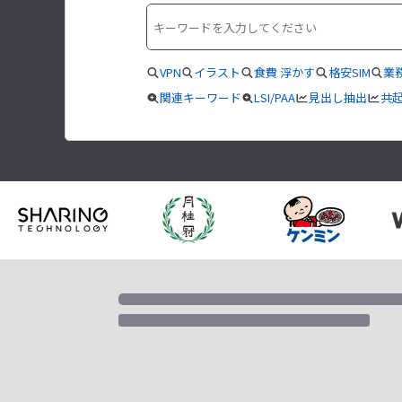
VPN
イラスト
食費 浮かす
格安SIM
業
関連キーワード
LSI/PAA
見出し抽出
共