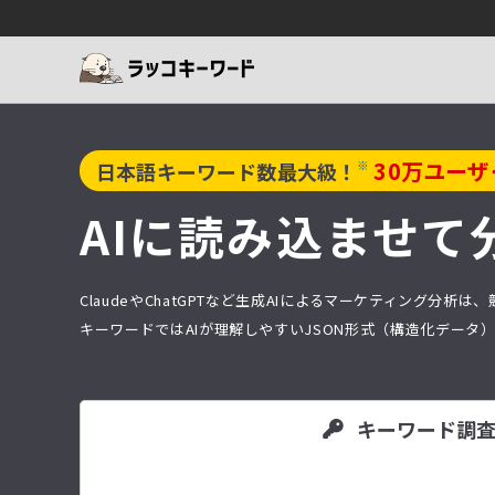
30
万ユーザ
※
日本語キーワード数最大級！
AIに読み込ませて
ClaudeやChatGPTなど生成AIによるマーケティング
キーワードではAIが理解しやすいJSON形式（構造化デー
キーワード調