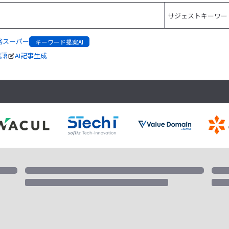
務スーパー
キーワード提案AI
起語
AI記事生成