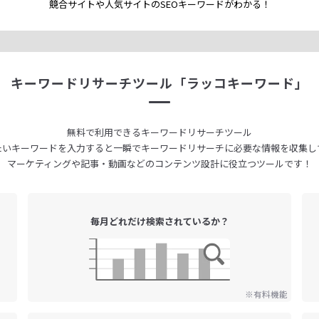
競合サイトや人気サイトのSEOキーワードが
わかる！
キーワードリサーチツール
「ラッコキーワード」
無料で利用できる
キーワードリサーチツール
たいキーワードを入力すると
一瞬でキーワードリサーチに
必要な情報を収集し
マーケティングや記事・動画などの
コンテンツ設計に役立つツールです！
毎月どれだけ
検索されているか？
※有料機能