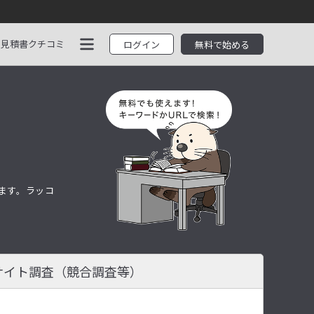
見積書
クチコミ
ログイン
無料で始める
します。ラッコ
サイト調査
（競合調査等）