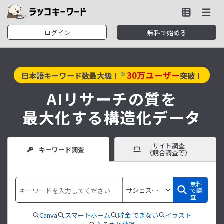
ログイン
無料で始める
30
万ユーザー
※
日本語キーワード数最大級！
突破！
AIリサーチの質を
最大化する構造化データ
サイト調査
キーワード調査
（競合調査等）
無料
で調
査
Canva
スマートホーム
貯金 できない
イラスト