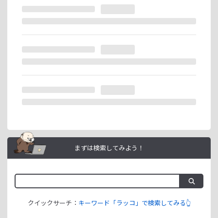
※ラッコIDの重複登録と思われる場合は、成果が発生いたし
ません。
ラッコIDアフィリエイトは、「ユーザー情報」「銀行口座情
報」をご登録いただくことで即日ご利用開始いただけます。
まずは検索してみよう！
クイックサーチ：
キーワード「ラッコ」で検索してみる👆