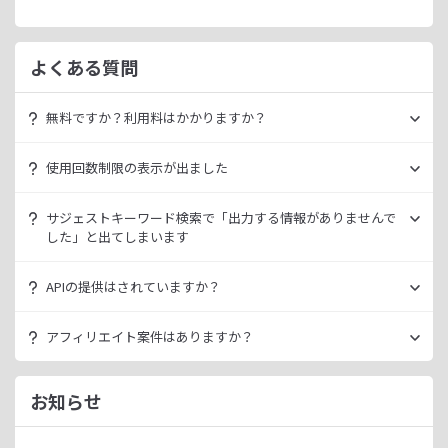
よくある質問
無料ですか？利用料はかかりますか？
ラッコキーワードは無料でご利用いただけます。
使用回数制限の表示が出ました
いきなり課金されるようなことはございませんので、安心し
てご利用ください。
無料利用の場合は一定の使用回数制限が設けられています。
サジェストキーワード検索で「出力する情報がありませんで
ラッコID（メールアドレスのみ30秒登録）にご登録いただく
した」と出てしまいます
ただ、有料プランを利用することでよりニッチなキーワード
ことで制限が緩和されます。（※制限リセットは0時）
が発掘できたり、月間検索数が取得できるので作業効率を向
データ元の検索エンジンが出していない情報である場合、ラ
上させることができます。
APIの提供はされていますか？
ご登録済みで制限に到達された場合は、有料プランのご利用
ッコキーワードでも出力することができません。
有料プランは月額
660
円よりご案内しております。
をご検討ください。
多くの検索エンジンではアダルト系など、一部キーワードの
スタンダートプラン以上でご利用いただけます。
アフィリエイト案件はありますか？
サジェスト情報を出さない仕様になっております。
詳細は
ラッコキーワードAPIドキュメント
をご確認くださ
い。
ラッコIDアフィリエイトにて、「ラッコキーワード」のアフ
今後はサジェスト以外のキーワード取得手段も有料プランに
ィリエイト案件をお取り扱いいたしております。
お知らせ
て提供してまいりますので、そちらにて対応できる見通しで
無料のユーザー登録、利用開始（初回ログイン）と有料プラ
ございます。
ンのご契約により、成果が発生いたします。