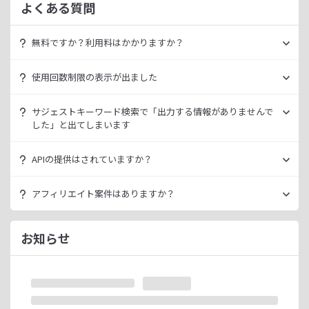
よくある質問
無料ですか？利用料はかかりますか？
ラッコキーワードは無料でご利用いただけます。
使用回数制限の表示が出ました
いきなり課金されるようなことはございませんので、安心し
てご利用ください。
無料利用の場合は一定の使用回数制限が設けられています。
サジェストキーワード検索で「出力する情報がありませんで
ラッコID（メールアドレスのみ30秒登録）にご登録いただく
した」と出てしまいます
ただ、有料プランを利用することでよりニッチなキーワード
ことで制限が緩和されます。（※制限リセットは0時）
が発掘できたり、月間検索数が取得できるので作業効率を向
データ元の検索エンジンが出していない情報である場合、ラ
上させることができます。
APIの提供はされていますか？
ご登録済みで制限に到達された場合は、有料プランのご利用
ッコキーワードでも出力することができません。
有料プランは月額
660
円よりご案内しております。
をご検討ください。
多くの検索エンジンではアダルト系など、一部キーワードの
スタンダートプラン以上でご利用いただけます。
アフィリエイト案件はありますか？
サジェスト情報を出さない仕様になっております。
詳細は
ラッコキーワードAPIドキュメント
をご確認くださ
い。
ラッコIDアフィリエイトにて、「ラッコキーワード」のアフ
今後はサジェスト以外のキーワード取得手段も有料プランに
ィリエイト案件をお取り扱いいたしております。
お知らせ
て提供してまいりますので、そちらにて対応できる見通しで
無料のユーザー登録、利用開始（初回ログイン）と有料プラ
ございます。
ンのご契約により、成果が発生いたします。
※ラッコIDの重複登録と思われる場合は、成果が発生いたし
ません。