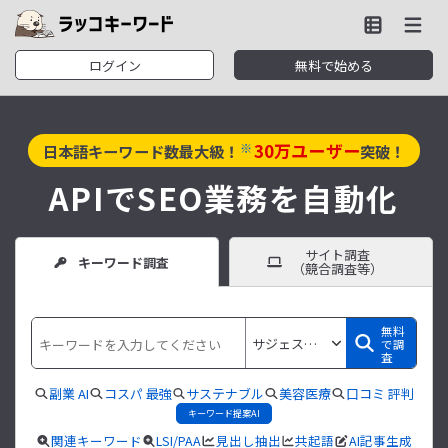
ログイン
無料で始める
30
万ユーザー
※
日本語キーワード数最大級！
突破！
APIでSEO業務を自動化
サイト調査
キーワード調査
（競合調査等）
無料
で調
査
副業 AI
コスパ 最強
サステナブル
美容医療
口コミ 評判
キーワード提案AI
関連キーワード
LSI/PAA
見出し抽出
共起語
AI記事生成