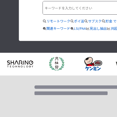
リモートワーク
ポイ活
サブスク
貯金 
関連キーワード
LSI/PAA
見出し抽出
共