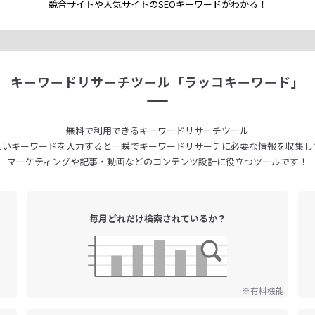
競合サイトや人気サイトのSEOキーワードが
わかる！
キーワードリサーチツール
「ラッコキーワード」
無料で利用できる
キーワードリサーチツール
たいキーワードを入力すると
一瞬でキーワードリサーチに
必要な情報を収集し
マーケティングや記事・動画などの
コンテンツ設計に役立つツールです！
毎月どれだけ
検索されているか？
※有料機能