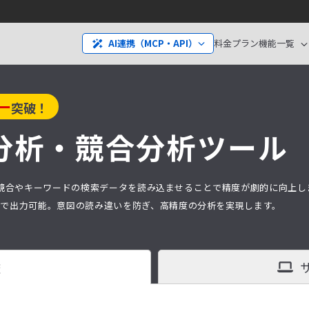
料金プラン
機能一覧
AI連携（MCP・API）
ー
突破！
分析・
競合分析ツール
分析は、競合やキーワードの検索データを読み込ませることで精度が劇的に向上
タ）で出力可能。意図の読み違いを防ぎ、高精度の分析を実現します。
査