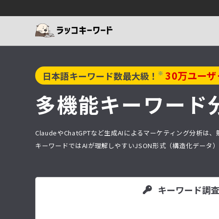
30
万ユーザ
※
日本語キーワード数最大級！
多機能キーワード
ClaudeやChatGPTなど生成AIによるマーケティング
キーワードではAIが理解しやすいJSON形式（構造化デー
キーワード調