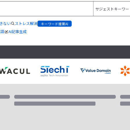
できない
ストレス解消
キーワード提案AI
起語
AI記事生成