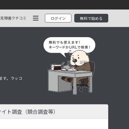
見積書
クチコミ
ログイン
無料で始める
します。ラッコ
サイト調査
（競合調査等）