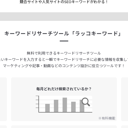
競合サイトや人気サイトのSEOキーワードが
わかる！
キーワードリサーチツール
「ラッコキーワード」
無料で利用できる
キーワードリサーチツール
たいキーワードを入力すると
一瞬でキーワードリサーチに
必要な情報を収集し
マーケティングや記事・動画などの
コンテンツ設計に役立つツールです！
毎月どれだけ
検索されているか？
※有料機能