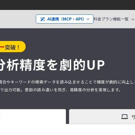
料金プラン
機能一覧
AI連携（MCP・API）
ー
突破！
分析精度を劇的UP
分析は、競合やキーワードの検索データを読み込ませることで精度が劇的に向上
タ）で出力可能。意図の読み違いを防ぎ、高精度の分析を実現します。
査