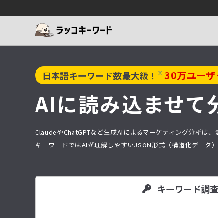
30
万ユーザ
※
日本語キーワード数最大級！
AIに読み込ませて
ClaudeやChatGPTなど生成AIによるマーケティング
キーワードではAIが理解しやすいJSON形式（構造化デー
キーワード調