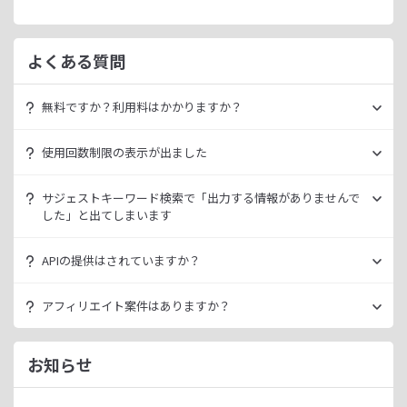
よくある質問
無料ですか？利用料はかかりますか？
ラッコキーワードは無料でご利用いただけます。
使用回数制限の表示が出ました
いきなり課金されるようなことはございませんので、安心し
てご利用ください。
無料利用の場合は一定の使用回数制限が設けられています。
サジェストキーワード検索で「出力する情報がありませんで
ラッコID（メールアドレスのみ30秒登録）にご登録いただく
した」と出てしまいます
ただ、有料プランを利用することでよりニッチなキーワード
ことで制限が緩和されます。（※制限リセットは0時）
が発掘できたり、月間検索数が取得できるので作業効率を向
データ元の検索エンジンが出していない情報である場合、ラ
上させることができます。
APIの提供はされていますか？
ご登録済みで制限に到達された場合は、有料プランのご利用
ッコキーワードでも出力することができません。
有料プランは月額
660
円よりご案内しております。
をご検討ください。
多くの検索エンジンではアダルト系など、一部キーワードの
スタンダートプラン以上でご利用いただけます。
アフィリエイト案件はありますか？
サジェスト情報を出さない仕様になっております。
詳細は
ラッコキーワードAPIドキュメント
をご確認くださ
い。
ラッコIDアフィリエイトにて、「ラッコキーワード」のアフ
今後はサジェスト以外のキーワード取得手段も有料プランに
ィリエイト案件をお取り扱いいたしております。
お知らせ
て提供してまいりますので、そちらにて対応できる見通しで
無料のユーザー登録、利用開始（初回ログイン）と有料プラ
ございます。
ンのご契約により、成果が発生いたします。