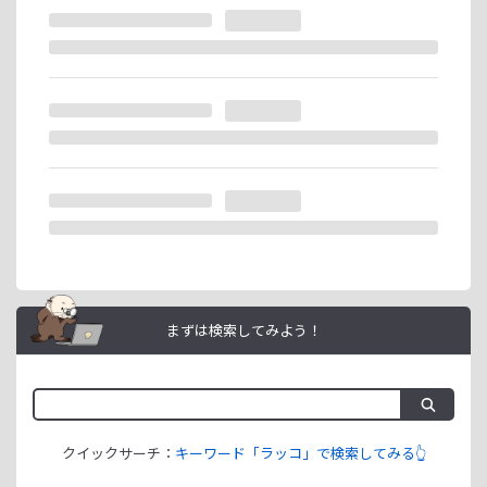
※ラッコIDの重複登録と思われる場合は、成果が発生いたし
ません。
ラッコIDアフィリエイトは、「ユーザー情報」「銀行口座情
報」をご登録いただくことで即日ご利用開始いただけます。
まずは検索してみよう！
クイックサーチ：
キーワード「ラッコ」で検索してみる👆