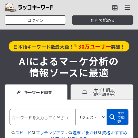
ログイン
無料で始める
30
万ユーザー
※
日本語キーワード数最大級！
突破！
AIによるマーケ分析の
情報ソースに最適
サイト調査
キーワード調査
（競合調査等）
無料
で調
査
スピード
マッチングアプリ
週末 お出かけ
資格 おすすめ