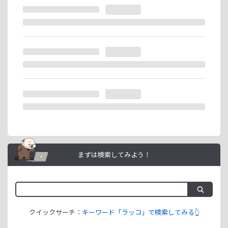
※ラッコIDの重複登録と思われる場合は、成果が発生いたし
ません。
ラッコIDアフィリエイトは、「ユーザー情報」「銀行口座情
報」をご登録いただくことで即日ご利用開始いただけます。
まずは検索してみよう！
クイックサーチ：
キーワード「ラッコ」で検索してみる👆