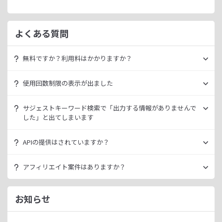
よくある質問
無料ですか？利用料はかかりますか？
ラッコキーワードは無料でご利用いただけます。
使用回数制限の表示が出ました
いきなり課金されるようなことはございませんので、安心し
てご利用ください。
無料利用の場合は一定の使用回数制限が設けられています。
サジェストキーワード検索で「出力する情報がありませんで
ラッコID（メールアドレスのみ30秒登録）にご登録いただく
した」と出てしまいます
ただ、有料プランを利用することでよりニッチなキーワード
ことで制限が緩和されます。（※制限リセットは0時）
が発掘できたり、月間検索数が取得できるので作業効率を向
データ元の検索エンジンが出していない情報である場合、ラ
上させることができます。
APIの提供はされていますか？
ご登録済みで制限に到達された場合は、有料プランのご利用
ッコキーワードでも出力することができません。
有料プランは月額
660
円よりご案内しております。
をご検討ください。
多くの検索エンジンではアダルト系など、一部キーワードの
スタンダートプラン以上でご利用いただけます。
アフィリエイト案件はありますか？
サジェスト情報を出さない仕様になっております。
詳細は
ラッコキーワードAPIドキュメント
をご確認くださ
い。
ラッコIDアフィリエイトにて、「ラッコキーワード」のアフ
今後はサジェスト以外のキーワード取得手段も有料プランに
ィリエイト案件をお取り扱いいたしております。
お知らせ
て提供してまいりますので、そちらにて対応できる見通しで
無料のユーザー登録、利用開始（初回ログイン）と有料プラ
ございます。
ンのご契約により、成果が発生いたします。