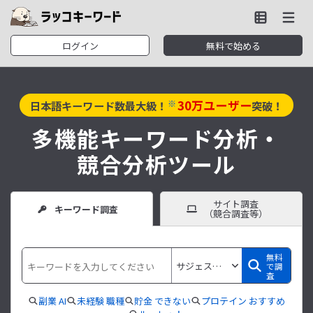
ログイン
無料で始める
30
万ユーザー
※
日本語キーワード数最大級！
突破！
多機能キーワード分析・
競合分析ツール
サイト調査
キーワード調査
（競合調査等）
無料
で調
査
副業 AI
未経験 職種
貯金 できない
プロテイン おすすめ