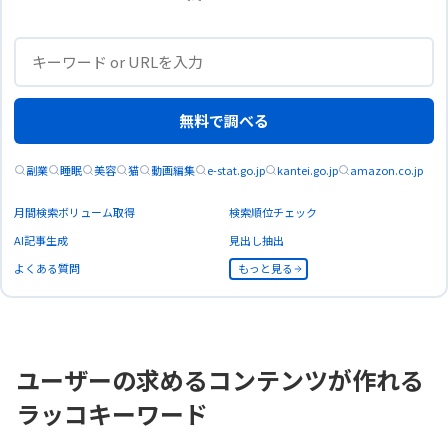
無料で調べる
項目
設定値
副業
睡眠
美容
猫
動画編集
e-stat.go.jp
kantei.go.jp
amazon.co.jp
サーバーUR
月間検索ボリューム取得
検索順位チェック
https://api.rakkokeyword.com/mcp
L
AI記事生成
見出し抽出
よくある質問
もっと見る
サーバー名
ラッコキーワード（管理用の任意の名前）
サーバー識
（ワークスペース内で一意
rakko-keyword
別子
の任意ID）
ユーザーの求めるコンテンツが作れる
ヘッダー名
X-API-Key
ラッコキーワード
ヘッダーの
発行したAPIキー