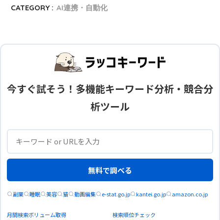
CATEGORY :
AI連携・自動化
今すぐ試そう！多機能キーワード分析・競合分
析ツール
無料で調べる
副業
睡眠
美容
猫
動画編集
e-stat.go.jp
kantei.go.jp
amazon.co.jp
月間検索ボリューム取得
検索順位チェック