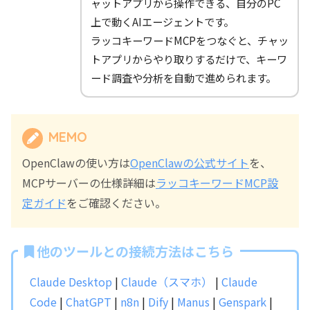
ャットアプリから操作できる、自分のPC
上で動くAIエージェントです。
ラッコキーワードMCPをつなぐと、チャッ
トアプリからやり取りするだけで、キーワ
ード調査や分析を自動で進められます。
MEMO
OpenClawの使い方は
OpenClawの公式サイト
を、
MCPサーバーの仕様詳細は
ラッコキーワードMCP設
定ガイド
をご確認ください。
他のツールとの接続方法はこちら
Claude Desktop
|
Claude（スマホ）
|
Claude
Code
|
ChatGPT
|
n8n
|
Dify
|
Manus
|
Genspark
|