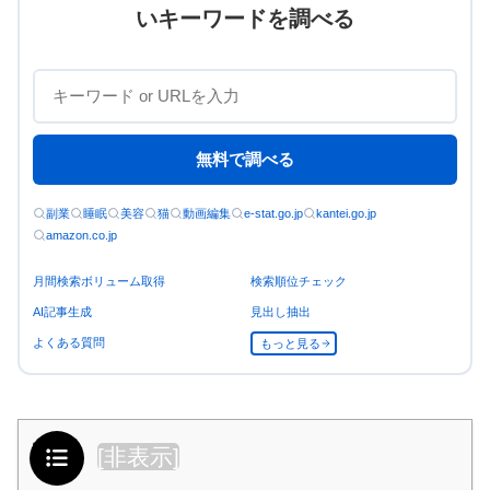
いキーワードを調べる
無料で調べる
副業
睡眠
美容
猫
動画編集
e-stat.go.jp
kantei.go.jp
amazon.co.jp
月間検索ボリューム取得
検索順位チェック
AI記事生成
見出し抽出
よくある質問
もっと見る
目次
[
非表示
]