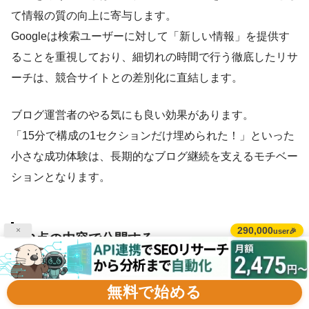
て情報の質の向上に寄与します。
Googleは検索ユーザーに対して「新しい情報」を提供す
ることを重視しており、細切れの時間で行う徹底したリサ
ーチは、競合サイトとの差別化に直結します。
ブログ運営者のやる気にも良い効果があります。
「15分で構成の1セクションだけ埋められた！」といった
小さな成功体験は、長期的なブログ継続を支えるモチベー
ションとなります。
290,000
×
user🎉
80点の内容で公開する
公開時の完成度を80点に設定し、残りの20点は公開後の
無料で始める
リライトで補完する運用スタイルが最も効率的です。ここ