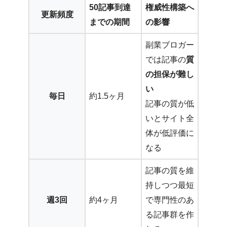
50記事到達
権威性構築へ
更新頻度
までの期間
の影響
副業ブロガー
では記事の
質
の担保が難し
い
毎日
約1.5ヶ月
記事の質が低
いとサイト全
体が低評価に
なる
記事の質を維
持しつつ最短
週3回
約4ヶ月
で専門性のあ
る記事群を作