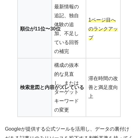
最新情報の
追記、独自
1ページ目へ
体験の追
順位が11位〜30位
のランクアッ
加、不足し
プ
ている回答
の補完
構成の抜本
的な見直
滞在時間の改
し、または
検索意図と内容がズレている
善と満足度向
ターゲット
上
キーワード
の変更
Googleが提供する公式ツールを活用し、データの裏付け