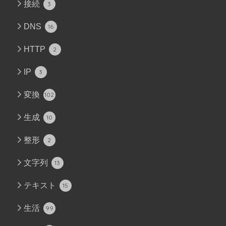
接続
3
DNS
16
HTTP
2
IP
3
変換
102
生成
10
整形
2
文字列
13
テキスト
15
生活
99