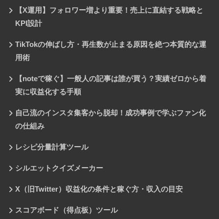
【X運用】フォロワー増より重要！売上に直結する戦略と
KPI設計
TikTokの伸ばし方・再生数が止まる原因を絶つ本質的な運
用術
【noteで稼ぐ】一般人の記事は誰が買う？実績ゼロから着
実に収益化する手順
自己流のインスタ集客から脱却！成功事例で学ぶファン化
の仕組み
レシピ分量計算ツール
シルエットクイズメーカー
X（旧Twitter）収益化の条件と稼ぐ方・収入の目安
スコアボード（得点板）ツール