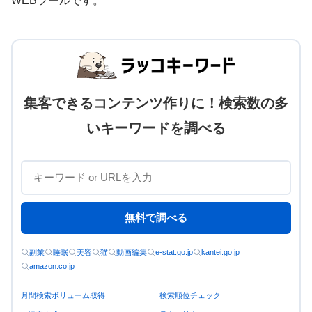
WEBツールです。
集客できるコンテンツ作りに！検索数の多
いキーワードを調べる
無料で調べる
副業
睡眠
美容
猫
動画編集
e-stat.go.jp
kantei.go.jp
amazon.co.jp
月間検索ボリューム取得
検索順位チェック