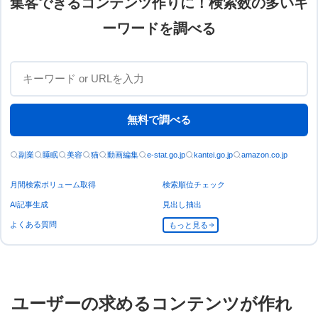
集客できるコンテンツ作りに！検索数の多いキ
ーワードを調べる
無料で調べる
副業
睡眠
美容
猫
動画編集
e-stat.go.jp
kantei.go.jp
amazon.co.jp
月間検索ボリューム取得
検索順位チェック
AI記事生成
見出し抽出
よくある質問
もっと見る
ユーザーの求めるコンテンツが作れ