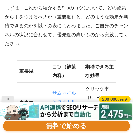
まずは、これから紹介する9つのコツについて、どの施策
から手をつけるべきか（重要度）と、どのような効果が期
待できるのかを以下の表にまとめました。ご自身のチャン
ネルの状況に合わせて、優先度の高いものから実践してく
ださい。
コツ（施策
期待できる主
重要度
内容）
な効果
クリック率
サムネイル
（CTR）の
290,000
×
user🎉
★★★
とタイトル
向上、再生回
作り
数の即時増加
無料で始める
視聴維持率の