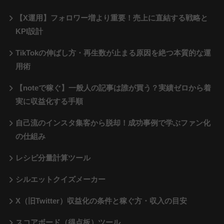
【X運用】フォロワー増より重要！売上に直結する戦略と
KPI設計
TikTokの伸ばし方・再生数が止まる原因を絶つ本質的な運
用術
【noteで稼ぐ】一般人の記事は誰が買う？実績ゼロから着
実に収益化する手順
自己流のインスタ集客から脱却！成功事例で学ぶファン化
の仕組み
レシピ分量計算ツール
シルエットクイズメーカー
X（旧Twitter）収益化の条件と稼ぐ方・収入の目安
スコアボード（得点板）ツール