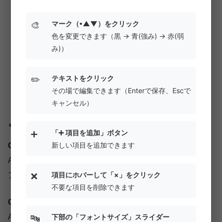
った場合に、価格設定や売り場、宣伝方法にズレ
がないかを見直すとき。
マーク（•▲▼）をクリック
🎨
色を変更できます（黒 → 青(強み) → 赤(弱
競合分析
自社とライバル企業の4Pを並べて比較
み)）
し、「どこで勝って、どこで負けているか」を分
析するとき。
テキストをクリック
✏️
その場で編集できます（Enterで保存、Escで
キャンセル）
よくある質問
「➕ 項目を追加」ボタン
➕
新しい項目を追加できます
Q. スマホで編集できますか？
A. はい、可能です。店舗の視察中や移動中に、スマホで
項目にホバーして「×」をクリック
❌
アイデアをメモする用途にも適しています。
不要な項目を削除できます
Q. 保存した画像は商用利用できますか？
下部の「フォントサイズ」スライダー
A. はい、作成された画像の著作権は作成者ご本人に帰属
🔤