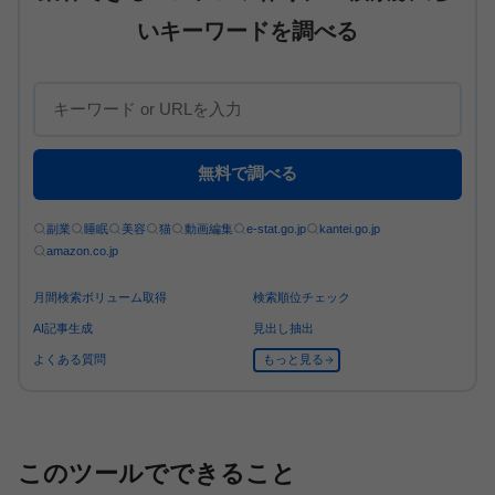
いキーワードを調べる
無料で調べる
副業
睡眠
美容
猫
動画編集
e-stat.go.jp
kantei.go.jp
amazon.co.jp
月間検索ボリューム取得
検索順位チェック
AI記事生成
見出し抽出
よくある質問
もっと見る
このツールでできること