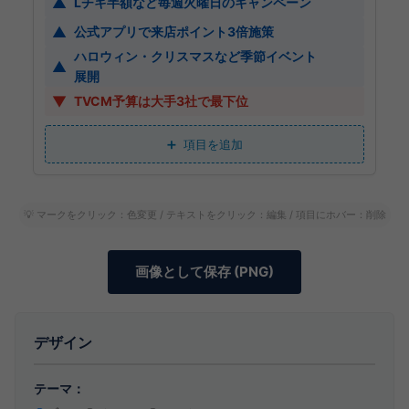
▲
Lチキ半額など毎週火曜日のキャンペーン
▲
公式アプリで来店ポイント3倍施策
ハロウィン・クリスマスなど季節イベント
▲
展開
▼
TVCM予算は大手3社で最下位
項目を追加
💡 マークをクリック：色変更 / テキストをクリック：編集 / 項目にホバー：削除
画像として保存 (PNG)
デザイン
テーマ：