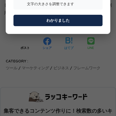
文字の大きさを調整できます
します。社内資料、提案書、ブログ記事など、自由にご利
用ください。
わかりました
SHARE
LINE
ポスト
シェア
はてブ
CATEGORY :
ツール
マーケティング
ビジネス
フレームワーク
集客できるコンテンツ作りに！検索数の多いキ