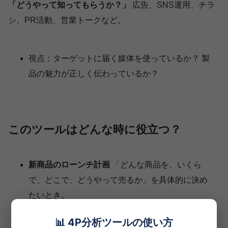
「どうやって知ってもらうか？」
広告、SNS運用、チラ
シ、PR活動、営業トークなど。
視点：ターゲットに届く媒体を使っているか？ 製
品の魅力が正しく伝わっているか？
このツールはどんな時に役立つ？
新商品のローンチ計画
「どんな商品を、いくら
で、どこで、どうやって売るか」を具体的に決め
たいとき。
既存事業の改善
「商品は良いのに売れない」とい
📊 4P分析ツールの使い方