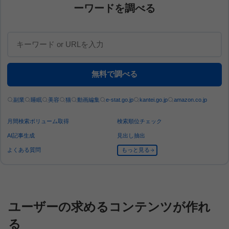
ーワードを調べる
無料で調べる
副業
睡眠
美容
猫
動画編集
e-stat.go.jp
kantei.go.jp
amazon.co.jp
月間検索ボリューム取得
検索順位チェック
AI記事生成
見出し抽出
よくある質問
もっと見る
ユーザーの求めるコンテンツが作れ
る