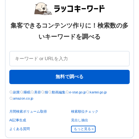
集客できるコンテンツ作りに！検索数の多
いキーワードを調べる
無料で調べる
副業
睡眠
美容
猫
動画編集
e-stat.go.jp
kantei.go.jp
amazon.co.jp
月間検索ボリューム取得
検索順位チェック
AI記事生成
見出し抽出
よくある質問
もっと見る