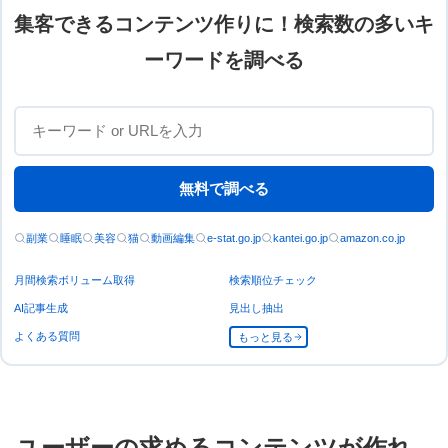
集客できるコンテンツ作りに！検索数の多いキ
ーワードを調べる
無料で調べる
副業
睡眠
美容
猫
動画編集
e-stat.go.jp
kantei.go.jp
amazon.co.jp
月間検索ボリューム取得
検索順位チェック
AI記事生成
見出し抽出
よくある質問
もっと見る
ユーザーの求めるコンテンツが作れ