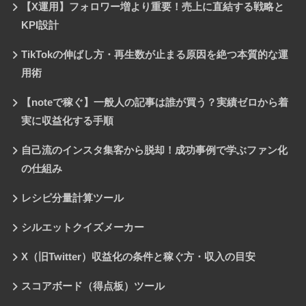
【X運用】フォロワー増より重要！売上に直結する戦略と
KPI設計
TikTokの伸ばし方・再生数が止まる原因を絶つ本質的な運
用術
【noteで稼ぐ】一般人の記事は誰が買う？実績ゼロから着
実に収益化する手順
自己流のインスタ集客から脱却！成功事例で学ぶファン化
の仕組み
レシピ分量計算ツール
シルエットクイズメーカー
X（旧Twitter）収益化の条件と稼ぐ方・収入の目安
スコアボード（得点板）ツール