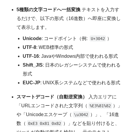
5種類の文字コードへ一括変換
テキストを入力す
るだけで、以下の形式（16進数）へ即座に変換し
て表示します。
Unicode
: コードポイント（例:
）
U+3042
UTF-8
: WEB標準の形式
UTF-16
: JavaやWindows内部で使われる形式
Shift_JIS
: 日本のレガシーシステムで使われる
形式
EUC-JP
: UNIX系システムなどで使われる形式
スマートデコード（自動逆変換）
入力エリアに
「URLエンコードされた文字列（
）」
%E3%81%82
や「Unicodeエスケープ（
）」、「16進
\u3042
数（
）」などを貼り付けると、
0xE3 0x81 0x82