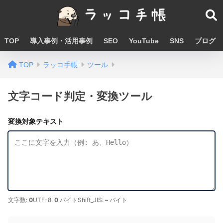
TOP
導入事例・活用事例
SEO
YouTube
SNS
ブログ
TOP
ラッコ手帳
ツール
文字コード判定・変換ツール
変換対象テキスト
文字数:
0
UTF-8:
0
バイト
Shift_JIS:
–
バイト