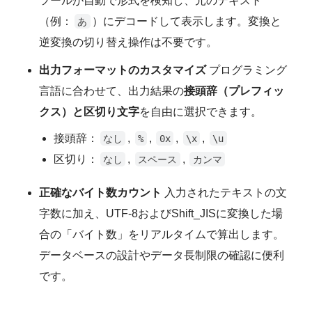
ツールが自動で形式を検知し、元のテキスト
（例：
）にデコードして表示します。変換と
あ
逆変換の切り替え操作は不要です。
出力フォーマットのカスタマイズ
プログラミング
言語に合わせて、出力結果の
接頭辞（プレフィッ
クス）と区切り文字
を自由に選択できます。
接頭辞：
,
,
,
,
なし
%
0x
\x
\u
区切り：
,
,
なし
スペース
カンマ
正確なバイト数カウント
入力されたテキストの文
字数に加え、UTF-8およびShift_JISに変換した場
合の「バイト数」をリアルタイムで算出します。
データベースの設計やデータ長制限の確認に便利
です。