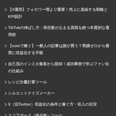
【X運用】フォロワー増より重要！売上に直結する戦略と
KPI設計
TikTokの伸ばし方・再生数が止まる原因を絶つ本質的な運
用術
【noteで稼ぐ】一般人の記事は誰が買う？実績ゼロから着
実に収益化する手順
自己流のインスタ集客から脱却！成功事例で学ぶファン化
の仕組み
レシピ分量計算ツール
シルエットクイズメーカー
X（旧Twitter）収益化の条件と稼ぐ方・収入の目安
スコアボード（得点板）ツール