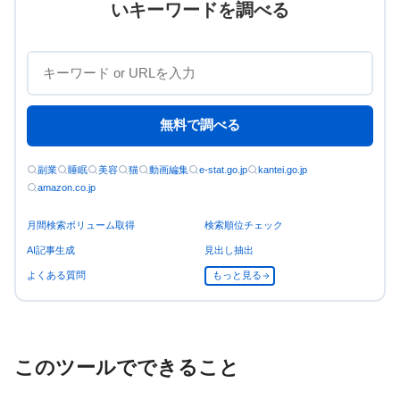
いキーワードを調べる
無料で調べる
副業
睡眠
美容
猫
動画編集
e-stat.go.jp
kantei.go.jp
amazon.co.jp
月間検索ボリューム取得
検索順位チェック
AI記事生成
見出し抽出
よくある質問
もっと見る
このツールでできること