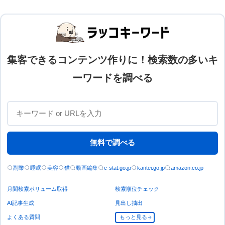
集客できるコンテンツ作りに！検索数の多いキ
ーワードを調べる
無料で調べる
副業
睡眠
美容
猫
動画編集
e-stat.go.jp
kantei.go.jp
amazon.co.jp
月間検索ボリューム取得
検索順位チェック
AI記事生成
見出し抽出
よくある質問
もっと見る