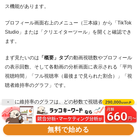
ス機能があります。
プロフィール画面右上のメニュー（三本線）から「TikTok
Studio」または「クリエイターツール」を開くと確認でき
ます。
まず見たいのは
「概要」タブ
の動画視聴数やプロフィール
の表示回数、そして各動画の分析画面に表示される「平均
視聴時間」「フル視聴率（最後まで見られた割合）」「視
聴者維持率のグラフ」です。
とくに維持率のグラフは、どの秒数で視聴者が離脱したか
290,000
×
user🎉
が折れ線で分かるため、冒頭で離脱が多いのか、途中でダ
レているのかを判断する手がかりになります。
無料で始める
あわせて
「フォロワー」タブ
で、フォロワーがアクティブ