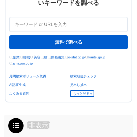
いキーワードを調べる
無料で調べる
副業
睡眠
美容
猫
動画編集
e-stat.go.jp
kantei.go.jp
amazon.co.jp
月間検索ボリューム取得
検索順位チェック
AI記事生成
見出し抽出
よくある質問
もっと見る
目次
[
非表示
]