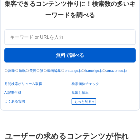
集客できるコンテンツ作りに！検索数の多いキ
ーワードを調べる
無料で調べる
副業
睡眠
美容
猫
動画編集
e-stat.go.jp
kantei.go.jp
amazon.co.jp
月間検索ボリューム取得
検索順位チェック
AI記事生成
見出し抽出
よくある質問
もっと見る
ユーザーの求めるコンテンツが作れ