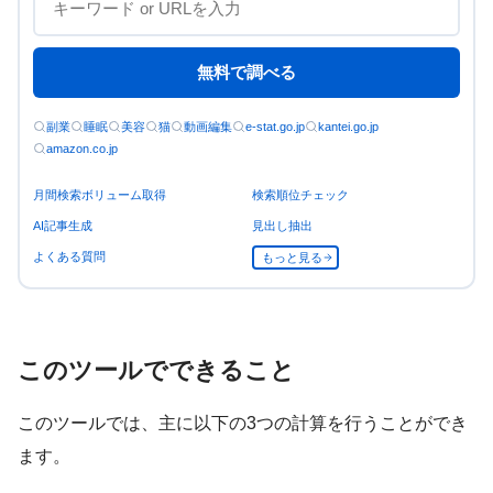
無料で調べる
副業
睡眠
美容
猫
動画編集
e-stat.go.jp
kantei.go.jp
amazon.co.jp
月間検索ボリューム取得
検索順位チェック
AI記事生成
見出し抽出
よくある質問
もっと見る
このツールでできること
このツールでは、主に以下の3つの計算を行うことができ
ます。