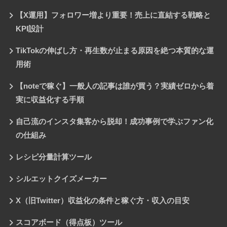
【X運用】フォロワー増より重要！売上に直結する戦略と
KPI設計
TikTokの伸ばし方・再生数が止まる原因を絶つ本質的な運
用術
【noteで稼ぐ】一般人の記事は誰が買う？実績ゼロから着
実に収益化する手順
自己流のインスタ集客から脱却！成功事例で学ぶファン化
の仕組み
レシピ分量計算ツール
シルエットクイズメーカー
X（旧Twitter）収益化の条件と稼ぐ方・収入の目安
スコアボード（得点板）ツール